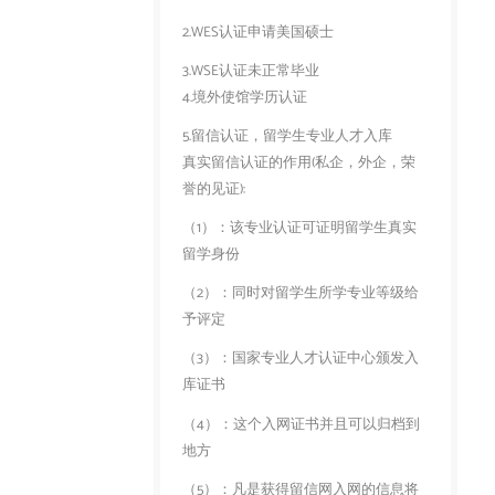
2.WES认证申请美国硕士
3.WSE认证未正常毕业
4.境外使馆学历认证
5.留信认证，留学生专业人才入库
真实留信认证的作用(私企，外企，荣
誉的见证):
（1）：该专业认证可证明留学生真实
留学身份
（2）：同时对留学生所学专业等级给
予评定
（3）：国家专业人才认证中心颁发入
库证书
（4）：这个入网证书并且可以归档到
地方
（5）：凡是获得留信网入网的信息将