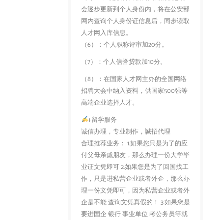
会逐步更新到个人身份内，将在公安部
网内查询个人身份证信息后，同步读取
人才网入库信息。
（6）：个人职称评审加20分。
（7）：个人信誉贷款加10分。
（8）：在国家人才网主办的全国网络
招聘大会中纳入资料，供国家500强等
高端企业选择人才。
+留学服务
诚信办理，专业制作，誠招代理
合理推荐业务： 1.如果您只是为了的应
付父母亲戚朋友，那么办理一份大学毕
业证文凭即可 2.如果您是为了回国找工
作，只是进私营企业或者外企，那么办
理一份文凭即可，因为私营企业或者外
企是不能 查询文凭真假的！ 3.如果您是
要进国企 银行 事业单位 考公务员等就