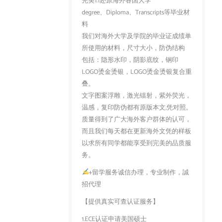
完美1:1还原海外各国大学
degree、Diploma、Transcripts等毕业材
料
我们对海外大学及学院的毕业证成绩单
所使用的材料，尺寸大小，防伪结构
包括：隐形水印，阴影底纹，钢印
LOGO烫金烫银，LOGO烫金烫银复合重
叠。
文字图案浮雕，激光镭射，紫外荧光，
温感，复印防伪都有原版本文,凭对照。
质量得到了广大海外客户群体的认可，
而且我们每天都在更新海外文凭的样板
以求所有同学都能享受到完美的品质服
务。
+留学服务诚信办理，专业制作，誠
招代理
【提供真实可查认证服务】
1.ECE认证申请美国硕士