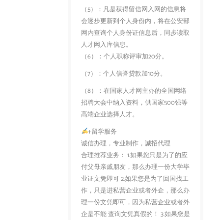
（5）：凡是获得留信网入网的信息将
会逐步更新到个人身份内，将在公安部
网内查询个人身份证信息后，同步读取
人才网入库信息。
（6）：个人职称评审加20分。
（7）：个人信誉贷款加10分。
（8）：在国家人才网主办的全国网络
招聘大会中纳入资料，供国家500强等
高端企业选择人才。
+留学服务
诚信办理，专业制作，誠招代理
合理推荐业务： 1.如果您只是为了的应
付父母亲戚朋友，那么办理一份大学毕
业证文凭即可 2.如果您是为了回国找工
作，只是进私营企业或者外企，那么办
理一份文凭即可，因为私营企业或者外
企是不能 查询文凭真假的！ 3.如果您是