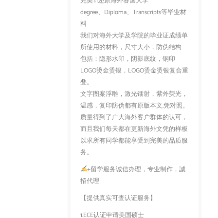
完美1:1还原海外各国大学
degree、Diploma、Transcripts等毕业材
料
我们对海外大学及学院的毕业证成绩单
所使用的材料，尺寸大小，防伪结构
包括：隐形水印，阴影底纹，钢印
LOGO烫金烫银，LOGO烫金烫银复合重
叠。
文字图案浮雕，激光镭射，紫外荧光，
温感，复印防伪都有原版本文,凭对照。
质量得到了广大海外客户群体的认可，
而且我们每天都在更新海外文凭的样板
以求所有同学都能享受到完美的品质服
务。
+留学服务诚信办理，专业制作，誠
招代理
【提供真实可查认证服务】
1.ECE认证申请美国硕士