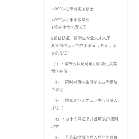
2.WES认证申请美国硕士
3.WSE认证未正常毕业
4.境外使馆学历认证
5.留信认证，留学生专业人才入库
真实留信认证的作用(私企，外企，荣
誉的见证):
（1）：该专业认证可证明留学生真实
留学身份
（2）：同时对留学生所学专业等级给
予评定
（3）：国家专业人才认证中心颁发入
库证书
（4）：这个入网证书并且可以归档到
地方
（5）：凡是获得留信网入网的信息将