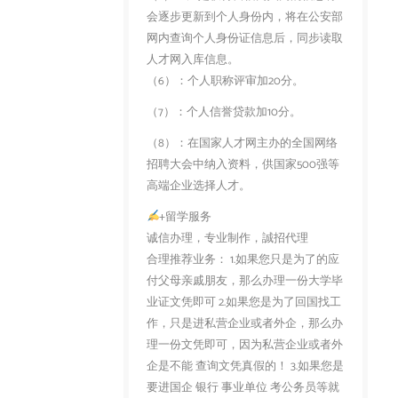
会逐步更新到个人身份内，将在公安部
网内查询个人身份证信息后，同步读取
人才网入库信息。
（6）：个人职称评审加20分。
（7）：个人信誉贷款加10分。
（8）：在国家人才网主办的全国网络
招聘大会中纳入资料，供国家500强等
高端企业选择人才。
+留学服务
诚信办理，专业制作，誠招代理
合理推荐业务： 1.如果您只是为了的应
付父母亲戚朋友，那么办理一份大学毕
业证文凭即可 2.如果您是为了回国找工
作，只是进私营企业或者外企，那么办
理一份文凭即可，因为私营企业或者外
企是不能 查询文凭真假的！ 3.如果您是
要进国企 银行 事业单位 考公务员等就