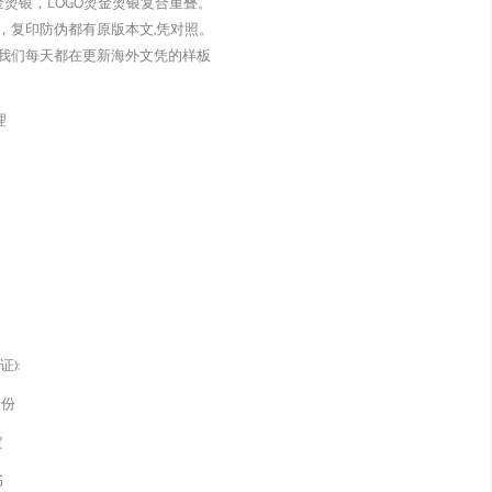
金烫银，LOGO烫金烫银复合重叠。
，复印防伪都有原版本文,凭对照。
我们每天都在更新海外文凭的样板
理
):
身份
定
书