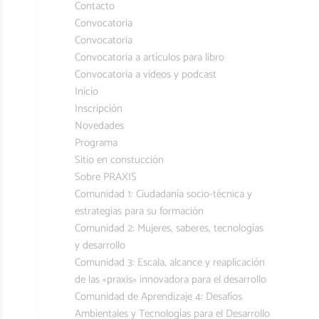
Contacto
Convocatoria
Convocatoria
Convocatoria a artículos para libro
Convocatoria a videos y podcast
Inicio
Inscripción
Novedades
Programa
Sitio en constucción
Sobre PRAXIS
Comunidad 1: Ciudadanía socio-técnica y
estrategias para su formación
Comunidad 2: Mujeres, saberes, tecnologías
y desarrollo
Comunidad 3: Escala, alcance y reaplicación
de las «praxis» innovadora para el desarrollo
Comunidad de Aprendizaje 4: Desafíos
Ambientales y Tecnologías para el Desarrollo