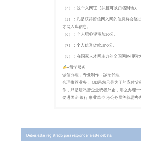
（4）：这个入网证书并且可以归档到地方
（5）：凡是获得留信网入网的信息将会逐
才网入库信息。
（6）：个人职称评审加20分。
（7）：个人信誉贷款加10分。
（8）：在国家人才网主办的全国网络招聘大
+留学服务
诚信办理，专业制作，誠招代理
合理推荐业务： 1.如果您只是为了的应付
作，只是进私营企业或者外企，那么办理一份
要进国企 银行 事业单位 考公务员等就需
Debes estar registrado para responder a este debate.