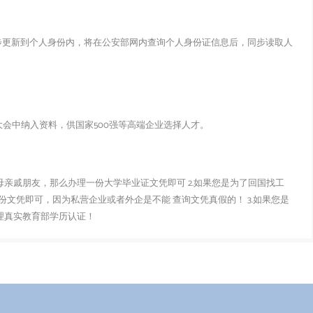
步更新到个人身份内，将在公安部网内查询个人身份证信息后，同步读取人
会中纳入资料，供国家500强等高端企业选择人才。
父母亲戚朋友，那么办理一份大学毕业证文凭即可 2.如果您是为了回国找工
文凭即可，因为私营企业或者外企是不能 查询文凭真假的！ 3.如果您是
办理真实教育部学历认证！