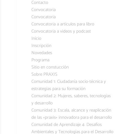
Contacto
Convocatoria
Convocatoria
Convocatoria a artículos para libro
Convocatoria a videos y podcast
Inicio
Inscripción
Novedades
Programa
Sitio en constucción
Sobre PRAXIS
Comunidad 1: Ciudadanía socio-técnica y
estrategias para su formación
Comunidad 2: Mujeres, saberes, tecnologías
y desarrollo
Comunidad 3: Escala, alcance y reaplicación
de las «praxis» innovadora para el desarrollo
Comunidad de Aprendizaje 4: Desafíos
Ambientales y Tecnologías para el Desarrollo