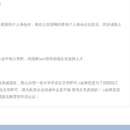
书
步更新到个人身份内，将在公安部网内查询个人身份证信息后，同步读取人
会中纳入资料，供国家500强等高端企业选择人才。
父母亲戚朋友，那么办理一份大学毕业证文凭即可 2.如果您是为了回国找工
文凭即可，因为私营企业或者外企是不能 查询文凭真假的！ 3.如果您是
办理真实教育部学历认证！