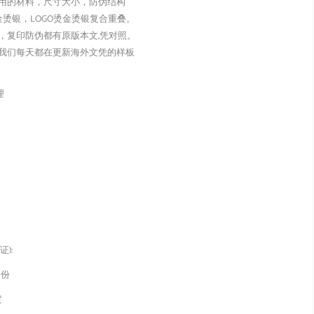
用的材料，尺寸大小，防伪结构
金烫银，LOGO烫金烫银复合重叠。
，复印防伪都有原版本文,凭对照。
我们每天都在更新海外文凭的样板
理
):
身份
定