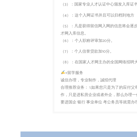
（3）：国家专业人才认证中心颁发入库证
（4）：这个入网证书并且可以归档到地方
（5）：凡是获得留信网入网的信息将会逐
才网入库信息。
（6）：个人职称评审加20分。
（7）：个人信誉贷款加10分。
（8）：在国家人才网主办的全国网络招聘大
+留学服务
诚信办理，专业制作，誠招代理
合理推荐业务： 1.如果您只是为了的应付
作，只是进私营企业或者外企，那么办理一份
要进国企 银行 事业单位 考公务员等就需