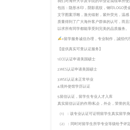
我们对海外大学及学院的毕业证成绩单所使
包括：隐形水印，阴影底纹，钢印LOGO烫
文字图案浮雕，激光镭射，紫外荧光，温感
质量得到了广大海外客户群体的认可，而且
以求所有同学都能享受到完美的品质服务。
+留学服务诚信办理，专业制作，誠招代
【提供真实可查认证服务】
1.ECE认证申请美国硕士
2.WES认证申请美国硕士
3.WSE认证未正常毕业
4.境外使馆学历认证
5.留信认证，留学生专业人才入库
真实留信认证的作用(私企，外企，荣誉的见证
（1）：该专业认证可证明留学生真实留学
（2）：同时对留学生所学专业等级给予评