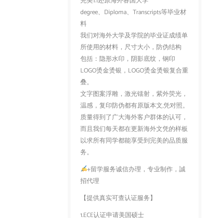
完美1:1还原海外各国大学
degree、Diploma、Transcripts等毕业材
料
我们对海外大学及学院的毕业证成绩单
所使用的材料，尺寸大小，防伪结构
包括：隐形水印，阴影底纹，钢印
LOGO烫金烫银，LOGO烫金烫银复合重
叠。
文字图案浮雕，激光镭射，紫外荧光，
温感，复印防伪都有原版本文,凭对照。
质量得到了广大海外客户群体的认可，
而且我们每天都在更新海外文凭的样板
以求所有同学都能享受到完美的品质服
务。
+留学服务诚信办理，专业制作，誠
招代理
【提供真实可查认证服务】
1.ECE认证申请美国硕士