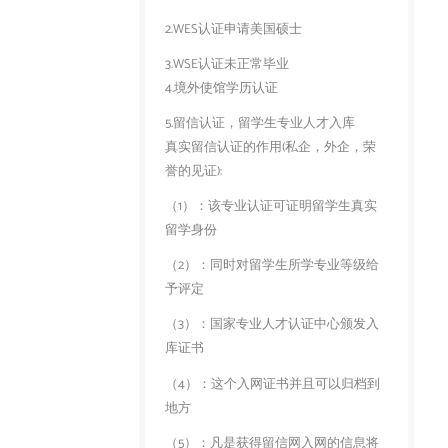
2.WES认证申请美国硕士
3.WSE认证未正常毕业
4.境外使馆学历认证
5.留信认证，留学生专业人才入库
真实留信认证的作用(私企，外企，荣
誉的见证):
（1）：该专业认证可证明留学生真实
留学身份
（2）：同时对留学生所学专业等级给
予评定
（3）：国家专业人才认证中心颁发入
库证书
（4）：这个入网证书并且可以归档到
地方
（5）：凡是获得留信网入网的信息将