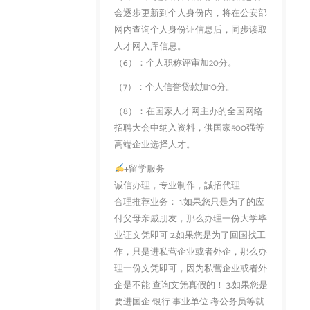
会逐步更新到个人身份内，将在公安部
网内查询个人身份证信息后，同步读取
人才网入库信息。
（6）：个人职称评审加20分。
（7）：个人信誉贷款加10分。
（8）：在国家人才网主办的全国网络
招聘大会中纳入资料，供国家500强等
高端企业选择人才。
+留学服务
诚信办理，专业制作，誠招代理
合理推荐业务： 1.如果您只是为了的应
付父母亲戚朋友，那么办理一份大学毕
业证文凭即可 2.如果您是为了回国找工
作，只是进私营企业或者外企，那么办
理一份文凭即可，因为私营企业或者外
企是不能 查询文凭真假的！ 3.如果您是
要进国企 银行 事业单位 考公务员等就