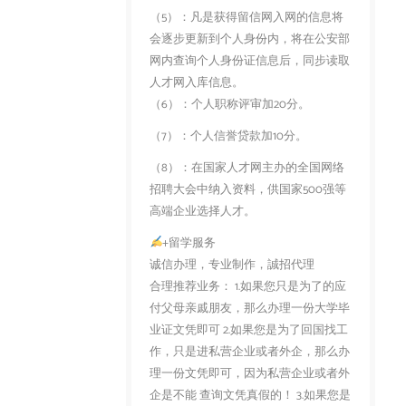
（5）：凡是获得留信网入网的信息将
会逐步更新到个人身份内，将在公安部
网内查询个人身份证信息后，同步读取
人才网入库信息。
（6）：个人职称评审加20分。
（7）：个人信誉贷款加10分。
（8）：在国家人才网主办的全国网络
招聘大会中纳入资料，供国家500强等
高端企业选择人才。
+留学服务
诚信办理，专业制作，誠招代理
合理推荐业务： 1.如果您只是为了的应
付父母亲戚朋友，那么办理一份大学毕
业证文凭即可 2.如果您是为了回国找工
作，只是进私营企业或者外企，那么办
理一份文凭即可，因为私营企业或者外
企是不能 查询文凭真假的！ 3.如果您是