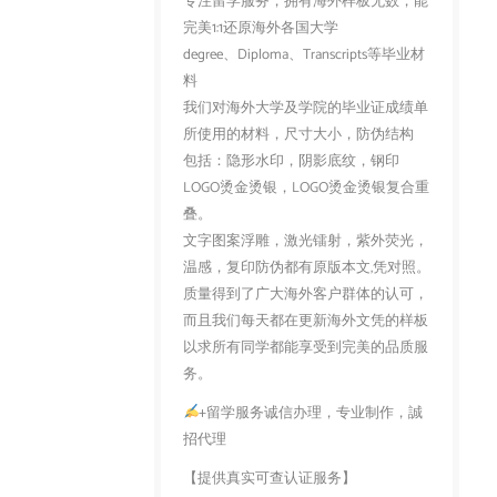
专注留学服务，拥有海外样板无数，能
完美1:1还原海外各国大学
degree、Diploma、Transcripts等毕业材
料
我们对海外大学及学院的毕业证成绩单
所使用的材料，尺寸大小，防伪结构
包括：隐形水印，阴影底纹，钢印
LOGO烫金烫银，LOGO烫金烫银复合重
叠。
文字图案浮雕，激光镭射，紫外荧光，
温感，复印防伪都有原版本文,凭对照。
质量得到了广大海外客户群体的认可，
而且我们每天都在更新海外文凭的样板
以求所有同学都能享受到完美的品质服
务。
+留学服务诚信办理，专业制作，誠
招代理
【提供真实可查认证服务】