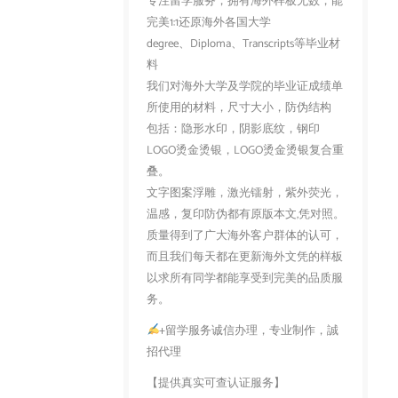
专注留学服务，拥有海外样板无数，能
完美1:1还原海外各国大学
degree、Diploma、Transcripts等毕业材
料
我们对海外大学及学院的毕业证成绩单
所使用的材料，尺寸大小，防伪结构
包括：隐形水印，阴影底纹，钢印
LOGO烫金烫银，LOGO烫金烫银复合重
叠。
文字图案浮雕，激光镭射，紫外荧光，
温感，复印防伪都有原版本文,凭对照。
质量得到了广大海外客户群体的认可，
而且我们每天都在更新海外文凭的样板
以求所有同学都能享受到完美的品质服
务。
+留学服务诚信办理，专业制作，誠
招代理
【提供真实可查认证服务】