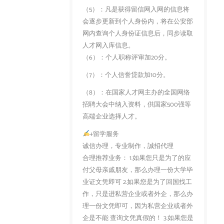
（5）：凡是获得留信网入网的信息将
会逐步更新到个人身份内，将在公安部
网内查询个人身份证信息后，同步读取
人才网入库信息。
（6）：个人职称评审加20分。
（7）：个人信誉贷款加10分。
（8）：在国家人才网主办的全国网络
招聘大会中纳入资料，供国家500强等
高端企业选择人才。
+留学服务
诚信办理，专业制作，誠招代理
合理推荐业务： 1.如果您只是为了的应
付父母亲戚朋友，那么办理一份大学毕
业证文凭即可 2.如果您是为了回国找工
作，只是进私营企业或者外企，那么办
理一份文凭即可，因为私营企业或者外
企是不能 查询文凭真假的！ 3.如果您是