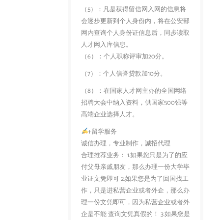
（5）：凡是获得留信网入网的信息将
会逐步更新到个人身份内，将在公安部
网内查询个人身份证信息后，同步读取
人才网入库信息。
（6）：个人职称评审加20分。
（7）：个人信誉贷款加10分。
（8）：在国家人才网主办的全国网络
招聘大会中纳入资料，供国家500强等
高端企业选择人才。
+留学服务
诚信办理，专业制作，誠招代理
合理推荐业务： 1.如果您只是为了的应
付父母亲戚朋友，那么办理一份大学毕
业证文凭即可 2.如果您是为了回国找工
作，只是进私营企业或者外企，那么办
理一份文凭即可，因为私营企业或者外
企是不能 查询文凭真假的！ 3.如果您是