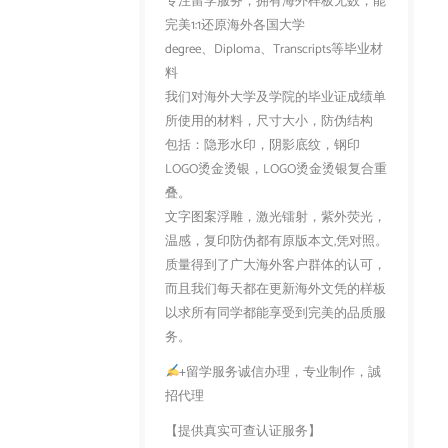
专注留学服务，拥有海外样板无数，能
完美1:1还原海外各国大学
degree、Diploma、Transcripts等毕业材
料
我们对海外大学及学院的毕业证成绩单
所使用的材料，尺寸大小，防伪结构
包括：隐形水印，阴影底纹，钢印
LOGO烫金烫银，LOGO烫金烫银复合重
叠。
文字图案浮雕，激光镭射，紫外荧光，
温感，复印防伪都有原版本文,凭对照。
质量得到了广大海外客户群体的认可，
而且我们每天都在更新海外文凭的样板
以求所有同学都能享受到完美的品质服
务。
+留学服务诚信办理，专业制作，誠
招代理
【提供真实可查认证服务】