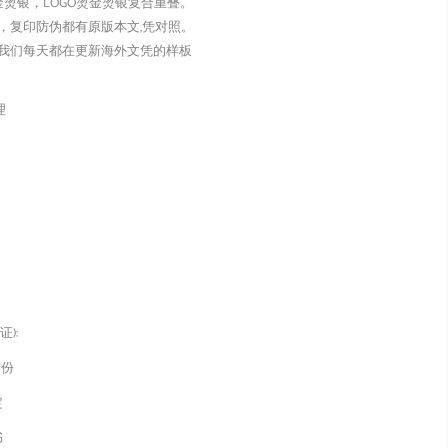
金烫银，LOGO烫金烫银复合重叠。
，复印防伪都有原版本文,凭对照。
我们每天都在更新海外文凭的样板
理
):
身份
定
书