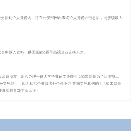
步更新到个人身份内，将在公安部网内查询个人身份证信息后，同步读取人
会中纳入资料，供国家500强等高端企业选择人才。
父母亲戚朋友，那么办理一份大学毕业证文凭即可 2.如果您是为了回国找工
文凭即可，因为私营企业或者外企是不能 查询文凭真假的！ 3.如果您是
办理真实教育部学历认证！