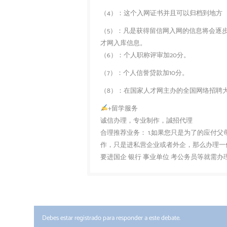
（4）：这个入网证书并且可以归档到地方
（5）：凡是获得留信网入网的信息将会逐
才网入库信息。
（6）：个人职称评审加20分。
（7）：个人信誉贷款加10分。
（8）：在国家人才网主办的全国网络招聘大
+留学服务
诚信办理，专业制作，誠招代理
合理推荐业务： 1.如果您只是为了的应付
作，只是进私营企业或者外企，那么办理一份
要进国企 银行 事业单位 考公务员等就需
Debes estar registrado para responder a este debate.