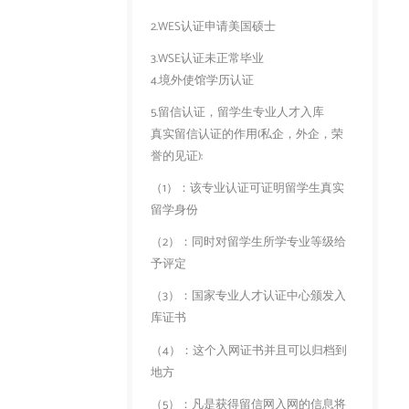
2.WES认证申请美国硕士
3.WSE认证未正常毕业
4.境外使馆学历认证
5.留信认证，留学生专业人才入库
真实留信认证的作用(私企，外企，荣
誉的见证):
（1）：该专业认证可证明留学生真实
留学身份
（2）：同时对留学生所学专业等级给
予评定
（3）：国家专业人才认证中心颁发入
库证书
（4）：这个入网证书并且可以归档到
地方
（5）：凡是获得留信网入网的信息将