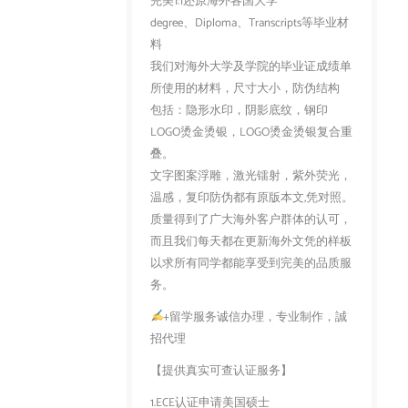
完美1:1还原海外各国大学
degree、Diploma、Transcripts等毕业材
料
我们对海外大学及学院的毕业证成绩单
所使用的材料，尺寸大小，防伪结构
包括：隐形水印，阴影底纹，钢印
LOGO烫金烫银，LOGO烫金烫银复合重
叠。
文字图案浮雕，激光镭射，紫外荧光，
温感，复印防伪都有原版本文,凭对照。
质量得到了广大海外客户群体的认可，
而且我们每天都在更新海外文凭的样板
以求所有同学都能享受到完美的品质服
务。
+留学服务诚信办理，专业制作，誠
招代理
【提供真实可查认证服务】
1.ECE认证申请美国硕士