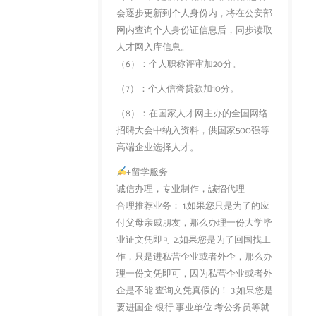
会逐步更新到个人身份内，将在公安部
网内查询个人身份证信息后，同步读取
人才网入库信息。
（6）：个人职称评审加20分。
（7）：个人信誉贷款加10分。
（8）：在国家人才网主办的全国网络
招聘大会中纳入资料，供国家500强等
高端企业选择人才。
+留学服务
诚信办理，专业制作，誠招代理
合理推荐业务： 1.如果您只是为了的应
付父母亲戚朋友，那么办理一份大学毕
业证文凭即可 2.如果您是为了回国找工
作，只是进私营企业或者外企，那么办
理一份文凭即可，因为私营企业或者外
企是不能 查询文凭真假的！ 3.如果您是
要进国企 银行 事业单位 考公务员等就