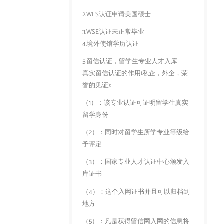
2.WES认证申请美国硕士
3.WSE认证未正常毕业
4.境外使馆学历认证
5.留信认证，留学生专业人才入库
真实留信认证的作用(私企，外企，荣
誉的见证):
（1）：该专业认证可证明留学生真实
留学身份
（2）：同时对留学生所学专业等级给
予评定
（3）：国家专业人才认证中心颁发入
库证书
（4）：这个入网证书并且可以归档到
地方
（5）：凡是获得留信网入网的信息将