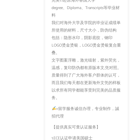
完美1:1还原海外各国大学
degree、Diploma、Transcripts等毕业材
料
我们对海外大学及学院的毕业证成绩单
所使用的材料，尺寸大小，防伪结构
包括：隐形水印，阴影底纹，钢印
LOGO烫金烫银，LOGO烫金烫银复合重
叠。
文字图案浮雕，激光镭射，紫外荧光，
温感，复印防伪都有原版本文,凭对照。
质量得到了广大海外客户群体的认可，
而且我们每天都在更新海外文凭的样板
以求所有同学都能享受到完美的品质服
务。
+留学服务诚信办理，专业制作，誠
招代理
【提供真实可查认证服务】
1.ECE认证申请美国硕士