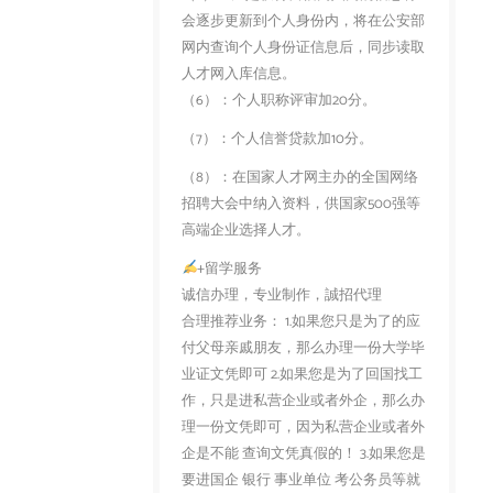
会逐步更新到个人身份内，将在公安部
网内查询个人身份证信息后，同步读取
人才网入库信息。
（6）：个人职称评审加20分。
（7）：个人信誉贷款加10分。
（8）：在国家人才网主办的全国网络
招聘大会中纳入资料，供国家500强等
高端企业选择人才。
+留学服务
诚信办理，专业制作，誠招代理
合理推荐业务： 1.如果您只是为了的应
付父母亲戚朋友，那么办理一份大学毕
业证文凭即可 2.如果您是为了回国找工
作，只是进私营企业或者外企，那么办
理一份文凭即可，因为私营企业或者外
企是不能 查询文凭真假的！ 3.如果您是
要进国企 银行 事业单位 考公务员等就