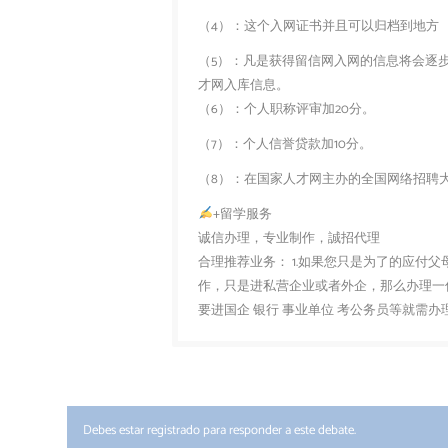
（4）：这个入网证书并且可以归档到地方
（5）：凡是获得留信网入网的信息将会逐
才网入库信息。
（6）：个人职称评审加20分。
（7）：个人信誉贷款加10分。
（8）：在国家人才网主办的全国网络招聘大
+留学服务
诚信办理，专业制作，誠招代理
合理推荐业务： 1.如果您只是为了的应付
作，只是进私营企业或者外企，那么办理一份
要进国企 银行 事业单位 考公务员等就需
Debes estar registrado para responder a este debate.