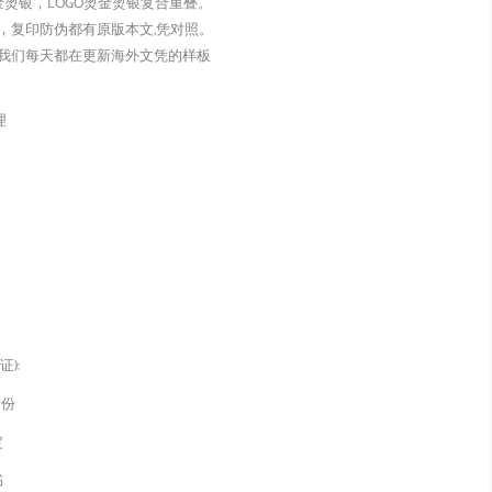
金烫银，LOGO烫金烫银复合重叠。
，复印防伪都有原版本文,凭对照。
我们每天都在更新海外文凭的样板
理
):
身份
定
书