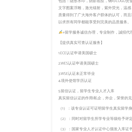
包括：隐形水印，阴影底纹，钢印LOGO烫
文字图案浮雕，激光镭射，紫外荧光，温感
质量得到了广大海外客户群体的认可，而且
以求所有同学都能享受到完美的品质服务。
+留学服务诚信办理，专业制作，誠招代
【提供真实可查认证服务】
1.ECE认证申请美国硕士
2.WES认证申请美国硕士
3.WSE认证未正常毕业
4.境外使馆学历认证
5.留信认证，留学生专业人才入库
真实留信认证的作用(私企，外企，荣誉的见证
（1）：该专业认证可证明留学生真实留学
（2）：同时对留学生所学专业等级给予评
（3）：国家专业人才认证中心颁发入库证