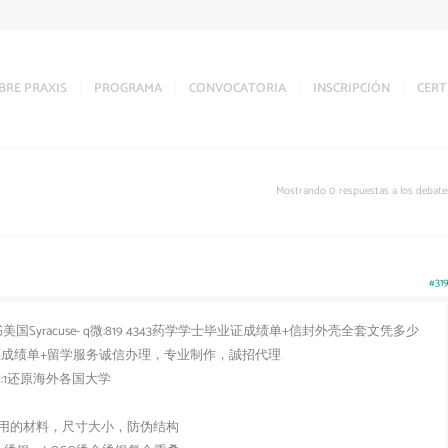
BRE PRAXIS
PROGRAMA
CONVOCATORIA
INSCRIPCIÓN
CERT
Mostrando 0 respuestas a los debate
#319
yracuse- q微:819 4343药学学士毕业证成绩单+信封外壳全套文凭多少
毕业证成绩单+留学服务诚信办理，专业制作，誠招代理
:1还原海外各国大学
用的材料，尺寸大小，防伪结构