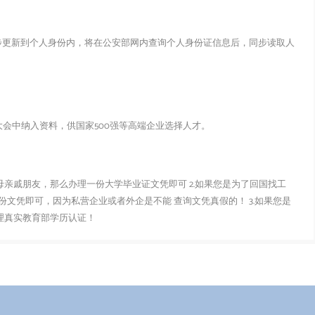
步更新到个人身份内，将在公安部网内查询个人身份证信息后，同步读取人
会中纳入资料，供国家500强等高端企业选择人才。
父母亲戚朋友，那么办理一份大学毕业证文凭即可 2.如果您是为了回国找工
文凭即可，因为私营企业或者外企是不能 查询文凭真假的！ 3.如果您是
办理真实教育部学历认证！