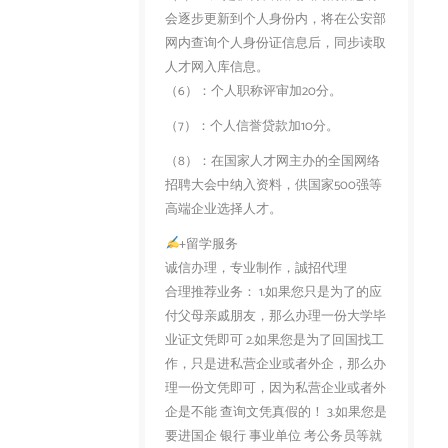
会逐步更新到个人身份内，将在公安部
网内查询个人身份证信息后，同步读取
人才网入库信息。
（6）：个人职称评审加20分。
（7）：个人信誉贷款加10分。
（8）：在国家人才网主办的全国网络
招聘大会中纳入资料，供国家500强等
高端企业选择人才。
+留学服务
诚信办理，专业制作，誠招代理
合理推荐业务： 1.如果您只是为了的应
付父母亲戚朋友，那么办理一份大学毕
业证文凭即可 2.如果您是为了回国找工
作，只是进私营企业或者外企，那么办
理一份文凭即可，因为私营企业或者外
企是不能 查询文凭真假的！ 3.如果您是
要进国企 银行 事业单位 考公务员等就