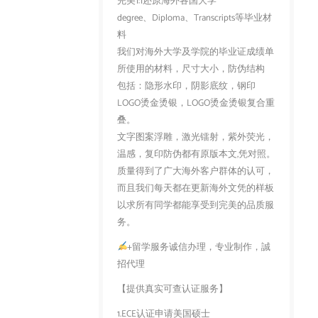
完美1:1还原海外各国大学
degree、Diploma、Transcripts等毕业材
料
我们对海外大学及学院的毕业证成绩单
所使用的材料，尺寸大小，防伪结构
包括：隐形水印，阴影底纹，钢印
LOGO烫金烫银，LOGO烫金烫银复合重
叠。
文字图案浮雕，激光镭射，紫外荧光，
温感，复印防伪都有原版本文,凭对照。
质量得到了广大海外客户群体的认可，
而且我们每天都在更新海外文凭的样板
以求所有同学都能享受到完美的品质服
务。
+留学服务诚信办理，专业制作，誠
招代理
【提供真实可查认证服务】
1.ECE认证申请美国硕士