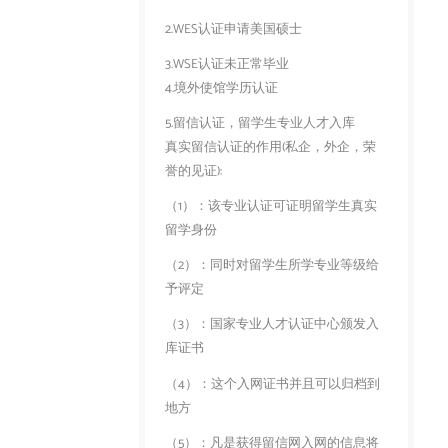
2.WES认证申请美国硕士
3.WSE认证未正常毕业
4.境外使馆学历认证
5.留信认证，留学生专业人才入库
真实留信认证的作用(私企，外企，荣
誉的见证):
（1）：该专业认证可证明留学生真实
留学身份
（2）：同时对留学生所学专业等级给
予评定
（3）：国家专业人才认证中心颁发入
库证书
（4）：这个入网证书并且可以归档到
地方
（5）：凡是获得留信网入网的信息将