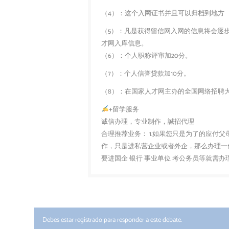
（4）：这个入网证书并且可以归档到地方
（5）：凡是获得留信网入网的信息将会逐
才网入库信息。
（6）：个人职称评审加20分。
（7）：个人信誉贷款加10分。
（8）：在国家人才网主办的全国网络招聘大
+留学服务
诚信办理，专业制作，誠招代理
合理推荐业务： 1.如果您只是为了的应付
作，只是进私营企业或者外企，那么办理一份
要进国企 银行 事业单位 考公务员等就需
Debes estar registrado para responder a este debate.