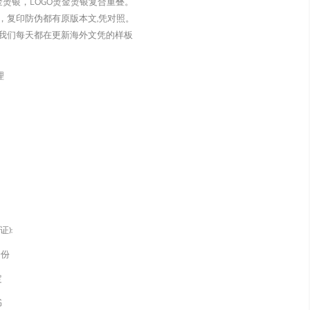
金烫银，LOGO烫金烫银复合重叠。
，复印防伪都有原版本文,凭对照。
我们每天都在更新海外文凭的样板
理
):
身份
定
书