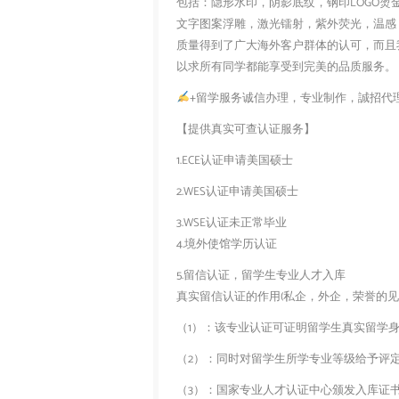
包括：隐形水印，阴影底纹，钢印LOGO烫
文字图案浮雕，激光镭射，紫外荧光，温感
质量得到了广大海外客户群体的认可，而且
以求所有同学都能享受到完美的品质服务。
+留学服务诚信办理，专业制作，誠招代
【提供真实可查认证服务】
1.ECE认证申请美国硕士
2.WES认证申请美国硕士
3.WSE认证未正常毕业
4.境外使馆学历认证
5.留信认证，留学生专业人才入库
真实留信认证的作用(私企，外企，荣誉的见证
（1）：该专业认证可证明留学生真实留学
（2）：同时对留学生所学专业等级给予评
（3）：国家专业人才认证中心颁发入库证