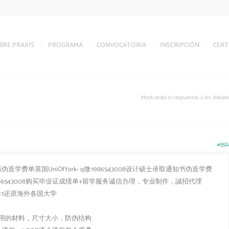
BRE PRAXIS
PROGRAMA
CONVOCATORIA
INSCRIPCIÓN
CERT
Mostrando 0 respuestas a los debate
#552
单英国UniOfYork- q微:1986543008设计硕士录取通知书伪造学费
86543008购买毕业证成绩单+留学服务诚信办理，专业制作，誠招代理
:1还原海外各国大学
用的材料，尺寸大小，防伪结构