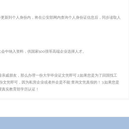
步更新到个人身份内，将在公安部网内查询个人身份证信息后，同步读取人
会中纳入资料，供国家500强等高端企业选择人才。
父母亲戚朋友，那么办理一份大学毕业证文凭即可 2.如果您是为了回国找工
文凭即可，因为私营企业或者外企是不能 查询文凭真假的！ 3.如果您是
办理真实教育部学历认证！