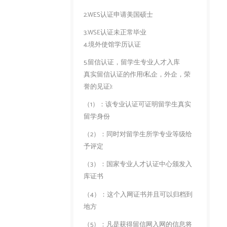
2.WES认证申请美国硕士
3.WSE认证未正常毕业
4.境外使馆学历认证
5.留信认证，留学生专业人才入库
真实留信认证的作用(私企，外企，荣
誉的见证):
（1）：该专业认证可证明留学生真实
留学身份
（2）：同时对留学生所学专业等级给
予评定
（3）：国家专业人才认证中心颁发入
库证书
（4）：这个入网证书并且可以归档到
地方
（5）：凡是获得留信网入网的信息将