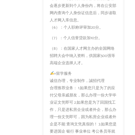
会逐步更新到个人身份内，将在公安部
网内查询个人身份证信息后，同步读取
人才网入库信息。
（6）：个人职称评审加20分。
（7）：个人信誉贷款加10分。
（8）：在国家人才网主办的全国网络
招聘大会中纳入资料，供国家500强等
高端企业选择人才。
+留学服务
诚信办理，专业制作，誠招代理
合理推荐业务： 1.如果您只是为了的应
付父母亲戚朋友，那么办理一份大学毕
业证文凭即可 2.如果您是为了回国找工
作，只是进私营企业或者外企，那么办
理一份文凭即可，因为私营企业或者外
企是不能 查询文凭真假的！ 3.如果您是
要进国企 银行 事业单位 考公务员等就