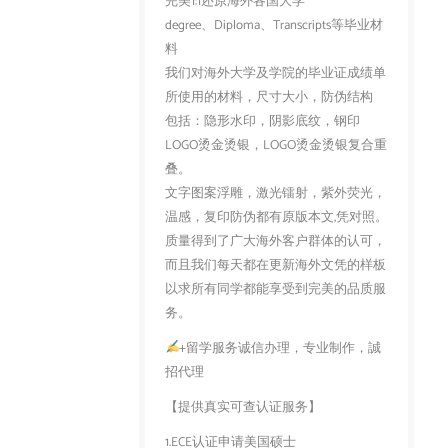
完美1:1还原海外各国大学
degree、Diploma、Transcripts等毕业材
料
我们对海外大学及学院的毕业证成绩单
所使用的材料，尺寸大小，防伪结构
包括：隐形水印，阴影底纹，钢印
LOGO烫金烫银，LOGO烫金烫银复合重
叠。
文字图案浮雕，激光镭射，紫外荧光，
温感，复印防伪都有原版本文,凭对照。
质量得到了广大海外客户群体的认可，
而且我们每天都在更新海外文凭的样板
以求所有同学都能享受到完美的品质服
务。
+留学服务诚信办理，专业制作，誠
招代理
【提供真实可查认证服务】
1.ECE认证申请美国硕士