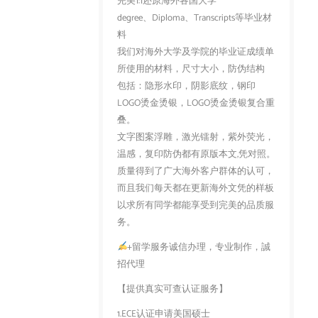
完美1:1还原海外各国大学
degree、Diploma、Transcripts等毕业材
料
我们对海外大学及学院的毕业证成绩单
所使用的材料，尺寸大小，防伪结构
包括：隐形水印，阴影底纹，钢印
LOGO烫金烫银，LOGO烫金烫银复合重
叠。
文字图案浮雕，激光镭射，紫外荧光，
温感，复印防伪都有原版本文,凭对照。
质量得到了广大海外客户群体的认可，
而且我们每天都在更新海外文凭的样板
以求所有同学都能享受到完美的品质服
务。
+留学服务诚信办理，专业制作，誠
招代理
【提供真实可查认证服务】
1.ECE认证申请美国硕士