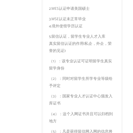
2.WES认证申请美国硕士
3.WSE认证未正常毕业
4.境外使馆学历认证
5.留信认证，留学生专业人才入库
真实留信认证的作用(私企，外企，荣
誉的见证):
（1）：该专业认证可证明留学生真实
留学身份
（2）：同时对留学生所学专业等级给
予评定
（3）：国家专业人才认证中心颁发入
库证书
（4）：这个入网证书并且可以归档到
地方
（5）：凡是获得留信网入网的信息将