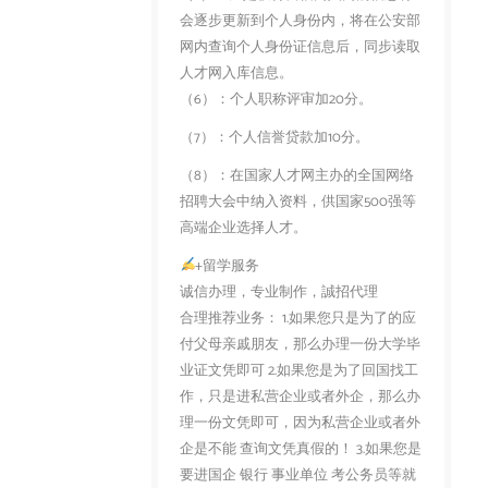
会逐步更新到个人身份内，将在公安部
网内查询个人身份证信息后，同步读取
人才网入库信息。
（6）：个人职称评审加20分。
（7）：个人信誉贷款加10分。
（8）：在国家人才网主办的全国网络
招聘大会中纳入资料，供国家500强等
高端企业选择人才。
+留学服务
诚信办理，专业制作，誠招代理
合理推荐业务： 1.如果您只是为了的应
付父母亲戚朋友，那么办理一份大学毕
业证文凭即可 2.如果您是为了回国找工
作，只是进私营企业或者外企，那么办
理一份文凭即可，因为私营企业或者外
企是不能 查询文凭真假的！ 3.如果您是
要进国企 银行 事业单位 考公务员等就