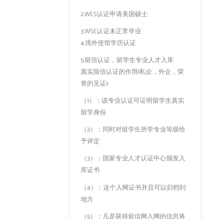
2.WES认证申请美国硕士
3.WSE认证未正常毕业
4.境外使馆学历认证
5.留信认证，留学生专业人才入库
真实留信认证的作用(私企，外企，荣
誉的见证):
（1）：该专业认证可证明留学生真实
留学身份
（2）：同时对留学生所学专业等级给
予评定
（3）：国家专业人才认证中心颁发入
库证书
（4）：这个入网证书并且可以归档到
地方
（5）：凡是获得留信网入网的信息将