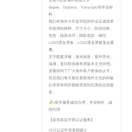
完美1:1还原海外各国大学
degree、Diploma、Transcripts等毕业材
料
我们对海外大学及学院的毕业证成绩单
所使用的材料，尺寸大小，防伪结构
包括：隐形水印，阴影底纹，钢印
LOGO烫金烫银，LOGO烫金烫银复合重
叠。
文字图案浮雕，激光镭射，紫外荧光，
温感，复印防伪都有原版本文,凭对照。
质量得到了广大海外客户群体的认可，
而且我们每天都在更新海外文凭的样板
以求所有同学都能享受到完美的品质服
务。
+留学服务诚信办理，专业制作，誠
招代理
【提供真实可查认证服务】
1.ECE认证申请美国硕士