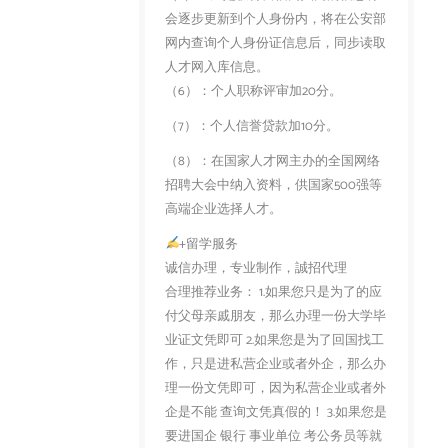
会逐步更新到个人身份内，将在公安部
网内查询个人身份证信息后，同步读取
人才网入库信息。
（6）：个人职称评审加20分。
（7）：个人信誉贷款加10分。
（8）：在国家人才网主办的全国网络
招聘大会中纳入资料，供国家500强等
高端企业选择人才。
+留学服务
诚信办理，专业制作，誠招代理
合理推荐业务： 1.如果您只是为了的应
付父母亲戚朋友，那么办理一份大学毕
业证文凭即可 2.如果您是为了回国找工
作，只是进私营企业或者外企，那么办
理一份文凭即可，因为私营企业或者外
企是不能 查询文凭真假的！ 3.如果您是
要进国企 银行 事业单位 考公务员等就