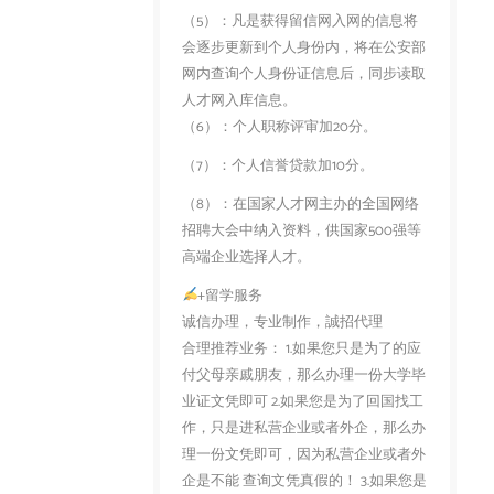
（5）：凡是获得留信网入网的信息将
会逐步更新到个人身份内，将在公安部
网内查询个人身份证信息后，同步读取
人才网入库信息。
（6）：个人职称评审加20分。
（7）：个人信誉贷款加10分。
（8）：在国家人才网主办的全国网络
招聘大会中纳入资料，供国家500强等
高端企业选择人才。
+留学服务
诚信办理，专业制作，誠招代理
合理推荐业务： 1.如果您只是为了的应
付父母亲戚朋友，那么办理一份大学毕
业证文凭即可 2.如果您是为了回国找工
作，只是进私营企业或者外企，那么办
理一份文凭即可，因为私营企业或者外
企是不能 查询文凭真假的！ 3.如果您是