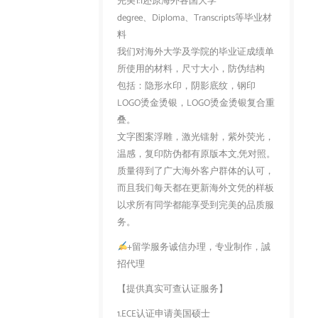
完美1:1还原海外各国大学
degree、Diploma、Transcripts等毕业材
料
我们对海外大学及学院的毕业证成绩单
所使用的材料，尺寸大小，防伪结构
包括：隐形水印，阴影底纹，钢印
LOGO烫金烫银，LOGO烫金烫银复合重
叠。
文字图案浮雕，激光镭射，紫外荧光，
温感，复印防伪都有原版本文,凭对照。
质量得到了广大海外客户群体的认可，
而且我们每天都在更新海外文凭的样板
以求所有同学都能享受到完美的品质服
务。
+留学服务诚信办理，专业制作，誠
招代理
【提供真实可查认证服务】
1.ECE认证申请美国硕士