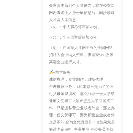
会逐步更新到个人身份内，将在公安部
网内查询个人身份证信息后，同步读取
人才网入库信息。
（6）：个人职称评审加20分。
（7）：个人信誉贷款加10分。
（8）：在国家人才网主办的全国网络
招聘大会中纳入资料，供国家500强等
高端企业选择人才。
+留学服务
诚信办理，专业制作，誠招代理
合理推荐业务： 1.如果您只是为了的应
付父母亲戚朋友，那么办理一份大学毕
业证文凭即可 2.如果您是为了回国找工
作，只是进私营企业或者外企，那么办
理一份文凭即可，因为私营企业或者外
企是不能 查询文凭真假的！ 3.如果您是
要进国企 银行 事业单位 考公务员等就