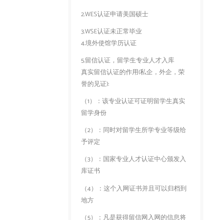
2.WES认证申请美国硕士
3.WSE认证未正常毕业
4.境外使馆学历认证
5.留信认证，留学生专业人才入库
真实留信认证的作用(私企，外企，荣
誉的见证):
（1）：该专业认证可证明留学生真实
留学身份
（2）：同时对留学生所学专业等级给
予评定
（3）：国家专业人才认证中心颁发入
库证书
（4）：这个入网证书并且可以归档到
地方
（5）：凡是获得留信网入网的信息将