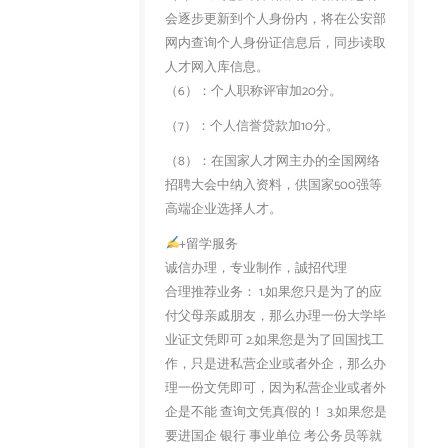
会逐步更新到个人身份内，将在公安部
网内查询个人身份证信息后，同步读取
人才网入库信息。
（6）：个人职称评审加20分。
（7）：个人信誉贷款加10分。
（8）：在国家人才网主办的全国网络
招聘大会中纳入资料，供国家500强等
高端企业选择人才。
+留学服务
诚信办理，专业制作，誠招代理
合理推荐业务： 1.如果您只是为了的应
付父母亲戚朋友，那么办理一份大学毕
业证文凭即可 2.如果您是为了回国找工
作，只是进私营企业或者外企，那么办
理一份文凭即可，因为私营企业或者外
企是不能 查询文凭真假的！ 3.如果您是
要进国企 银行 事业单位 考公务员等就