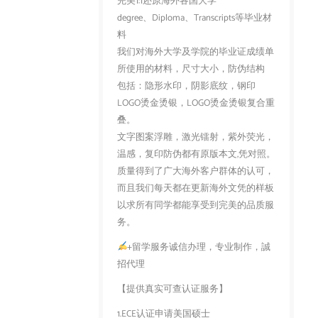
完美1:1还原海外各国大学
degree、Diploma、Transcripts等毕业材
料
我们对海外大学及学院的毕业证成绩单
所使用的材料，尺寸大小，防伪结构
包括：隐形水印，阴影底纹，钢印
LOGO烫金烫银，LOGO烫金烫银复合重
叠。
文字图案浮雕，激光镭射，紫外荧光，
温感，复印防伪都有原版本文,凭对照。
质量得到了广大海外客户群体的认可，
而且我们每天都在更新海外文凭的样板
以求所有同学都能享受到完美的品质服
务。
+留学服务诚信办理，专业制作，誠
招代理
【提供真实可查认证服务】
1.ECE认证申请美国硕士