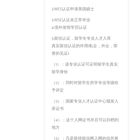
2.WES认证申请美国硕士
3.WSE认证未正常毕业
4.境外使馆学历认证
5.留信认证，留学生专业人才入库
真实留信认证的作用(私企，外企，荣
誉的见证):
（1）：该专业认证可证明留学生真实
留学身份
（2）：同时对留学生所学专业等级给
予评定
（3）：国家专业人才认证中心颁发入
库证书
（4）：这个入网证书并且可以归档到
地方
（5）：凡是获得留信网入网的信息将