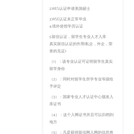
2.WES认证申请美国硕士
3.WSE认证未正常毕业
4.境外使馆学历认证
5.留信认证，留学生专业人才入库
真实留信认证的作用(私企，外企，荣
誉的见证):
（1）：该专业认证可证明留学生真实
留学身份
（2）：同时对留学生所学专业等级给
予评定
（3）：国家专业人才认证中心颁发入
库证书
（4）：这个入网证书并且可以归档到
地方
（5）：凡是获得留信网入网的信息将