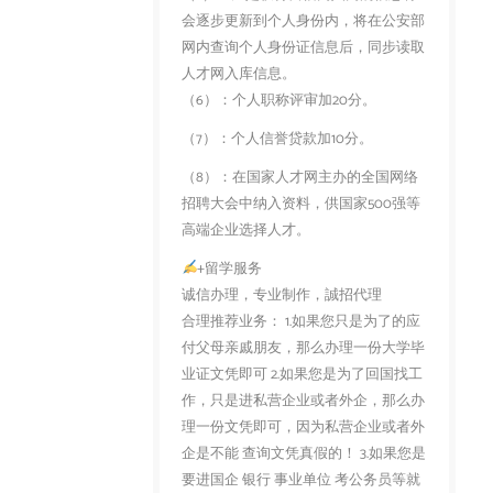
会逐步更新到个人身份内，将在公安部
网内查询个人身份证信息后，同步读取
人才网入库信息。
（6）：个人职称评审加20分。
（7）：个人信誉贷款加10分。
（8）：在国家人才网主办的全国网络
招聘大会中纳入资料，供国家500强等
高端企业选择人才。
+留学服务
诚信办理，专业制作，誠招代理
合理推荐业务： 1.如果您只是为了的应
付父母亲戚朋友，那么办理一份大学毕
业证文凭即可 2.如果您是为了回国找工
作，只是进私营企业或者外企，那么办
理一份文凭即可，因为私营企业或者外
企是不能 查询文凭真假的！ 3.如果您是
要进国企 银行 事业单位 考公务员等就