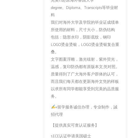
完美1:1还原海外各国大学
degree、Diploma、Transcripts等毕业材
料
我们对海外大学及学院的毕业证成绩单
所使用的材料，尺寸大小，防伪结构
包括：隐形水印，阴影底纹，钢印
LOGO烫金烫银，LOGO烫金烫银复合重
叠。
文字图案浮雕，激光镭射，紫外荧光，
温感，复印防伪都有原版本文,凭对照。
质量得到了广大海外客户群体的认可，
而且我们每天都在更新海外文凭的样板
以求所有同学都能享受到完美的品质服
务。
+留学服务诚信办理，专业制作，誠
招代理
【提供真实可查认证服务】
1.ECE认证申请美国硕士