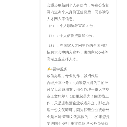
会逐步更新到个人身份内，将在公安部
网内查询个人身份证信息后，同步读取
人才网入库信息。
（6）：个人职称评审加20分。
（7）：个人信誉贷款加10分。
（8）：在国家人才网主办的全国网络
招聘大会中纳入资料，供国家500强等
高端企业选择人才。
+留学服务
诚信办理，专业制作，誠招代理
合理推荐业务： 1.如果您只是为了的应
付父母亲戚朋友，那么办理一份大学毕
业证文凭即可 2.如果您是为了回国找工
作，只是进私营企业或者外企，那么办
理一份文凭即可，因为私营企业或者外
企是不能 查询文凭真假的！ 3.如果您是
要进国企 银行 事业单位 考公务员等就