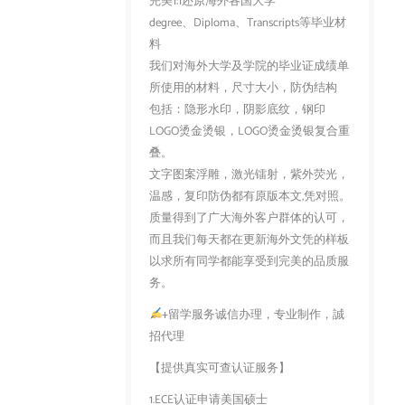
完美1:1还原海外各国大学
degree、Diploma、Transcripts等毕业材
料
我们对海外大学及学院的毕业证成绩单
所使用的材料，尺寸大小，防伪结构
包括：隐形水印，阴影底纹，钢印
LOGO烫金烫银，LOGO烫金烫银复合重
叠。
文字图案浮雕，激光镭射，紫外荧光，
温感，复印防伪都有原版本文,凭对照。
质量得到了广大海外客户群体的认可，
而且我们每天都在更新海外文凭的样板
以求所有同学都能享受到完美的品质服
务。
+留学服务诚信办理，专业制作，誠
招代理
【提供真实可查认证服务】
1.ECE认证申请美国硕士