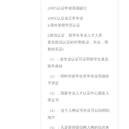
2.WES认证申请美国硕士
3.WSE认证未正常毕业
4.境外使馆学历认证
5.留信认证，留学生专业人才入库
真实留信认证的作用(私企，外企，荣
誉的见证):
（1）：该专业认证可证明留学生真实
留学身份
（2）：同时对留学生所学专业等级给
予评定
（3）：国家专业人才认证中心颁发入
库证书
（4）：这个入网证书并且可以归档到
地方
（5）：凡是获得留信网入网的信息将