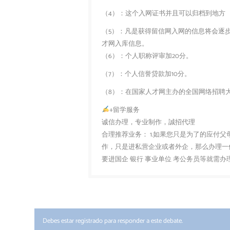
（4）：这个入网证书并且可以归档到地方
（5）：凡是获得留信网入网的信息将会逐
才网入库信息。
（6）：个人职称评审加20分。
（7）：个人信誉贷款加10分。
（8）：在国家人才网主办的全国网络招聘大
+留学服务
诚信办理，专业制作，誠招代理
合理推荐业务： 1.如果您只是为了的应付
作，只是进私营企业或者外企，那么办理一份
要进国企 银行 事业单位 考公务员等就需
Debes estar registrado para responder a este debate.