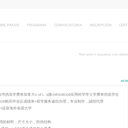
BRE PRAXIS
PROGRAMA
CONVOCATORIA
INSCRIPCIÓN
CERT
Mostrando 0 respuestas a los debate
#629
造学费单加拿大U of L- q微:3181108008应用科学学士学费单伪造学生
08008购买毕业证成绩单+留学服务诚信办理，专业制作，誠招代理
:1还原海外各国大学
用的材料，尺寸大小，防伪结构