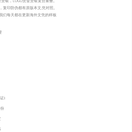
金烫银，LOGO烫金烫银复合重叠。
，复印防伪都有原版本文,凭对照。
我们每天都在更新海外文凭的样板
理
):
身份
定
书