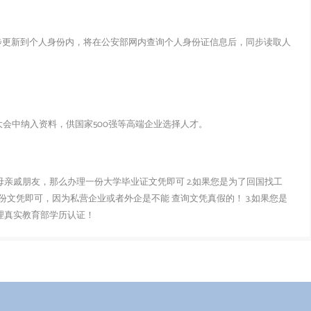
步更新到个人身份内，将在公安部网内查询个人身份证信息后，同步读取人
会中纳入资料，供国家500强等高端企业选择人才。
父母亲戚朋友，那么办理一份大学毕业证文凭即可 2.如果您是为了回国找工
文凭即可，因为私营企业或者外企是不能 查询文凭真假的！ 3.如果您是
办理真实教育部学历认证！