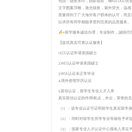
包括：隐形水印，阴影底纹，钢印LOGO烫
文字图案浮雕，激光镭射，紫外荧光，温感
质量得到了广大海外客户群体的认可，而且
以求所有同学都能享受到完美的品质服务。
+留学服务诚信办理，专业制作，誠招代
【提供真实可查认证服务】
1.ECE认证申请美国硕士
2.WES认证申请美国硕士
3.WSE认证未正常毕业
4.境外使馆学历认证
5.留信认证，留学生专业人才入库
真实留信认证的作用(私企，外企，荣誉的见证
（1）：该专业认证可证明留学生真实留学
（2）：同时对留学生所学专业等级给予评
（3）：国家专业人才认证中心颁发入库证