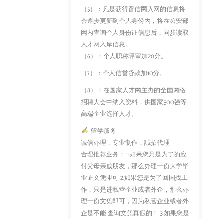
（5）：凡是获得留信网入网的信息将
会逐步更新到个人身份内，将在公安部
网内查询个人身份证信息后，同步读取
人才网入库信息。
（6）：个人职称评审加20分。
（7）：个人信誉贷款加10分。
（8）：在国家人才网主办的全国网络
招聘大会中纳入资料，供国家500强等
高端企业选择人才。
+留学服务
诚信办理，专业制作，誠招代理
合理推荐业务： 1.如果您只是为了的应
付父母亲戚朋友，那么办理一份大学毕
业证文凭即可 2.如果您是为了回国找工
作，只是进私营企业或者外企，那么办
理一份文凭即可，因为私营企业或者外
企是不能 查询文凭真假的！ 3.如果您是