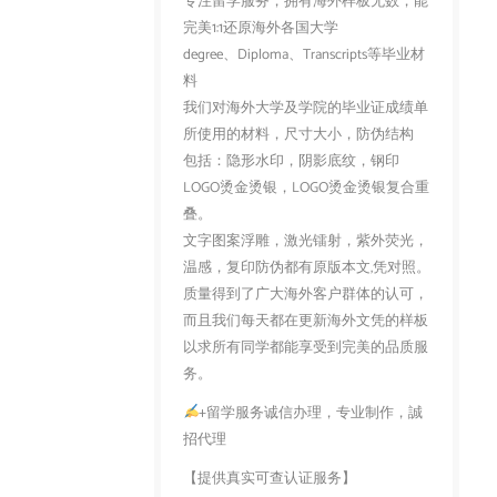
专注留学服务，拥有海外样板无数，能
完美1:1还原海外各国大学
degree、Diploma、Transcripts等毕业材
料
我们对海外大学及学院的毕业证成绩单
所使用的材料，尺寸大小，防伪结构
包括：隐形水印，阴影底纹，钢印
LOGO烫金烫银，LOGO烫金烫银复合重
叠。
文字图案浮雕，激光镭射，紫外荧光，
温感，复印防伪都有原版本文,凭对照。
质量得到了广大海外客户群体的认可，
而且我们每天都在更新海外文凭的样板
以求所有同学都能享受到完美的品质服
务。
+留学服务诚信办理，专业制作，誠
招代理
【提供真实可查认证服务】