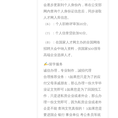
会逐步更新到个人身份内，将在公安部
网内查询个人身份证信息后，同步读取
人才网入库信息。
（6）：个人职称评审加20分。
（7）：个人信誉贷款加10分。
（8）：在国家人才网主办的全国网络
招聘大会中纳入资料，供国家500强等
高端企业选择人才。
+留学服务
诚信办理，专业制作，誠招代理
合理推荐业务： 1.如果您只是为了的应
付父母亲戚朋友，那么办理一份大学毕
业证文凭即可 2.如果您是为了回国找工
作，只是进私营企业或者外企，那么办
理一份文凭即可，因为私营企业或者外
企是不能 查询文凭真假的！ 3.如果您是
要进国企 银行 事业单位 考公务员等就