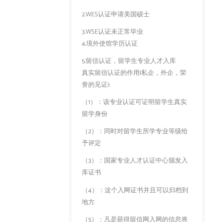
2.WES认证申请美国硕士
3.WSE认证未正常毕业
4.境外使馆学历认证
5.留信认证，留学生专业人才入库
真实留信认证的作用(私企，外企，荣
誉的见证):
（1）：该专业认证可证明留学生真实
留学身份
（2）：同时对留学生所学专业等级给
予评定
（3）：国家专业人才认证中心颁发入
库证书
（4）：这个入网证书并且可以归档到
地方
（5）：凡是获得留信网入网的信息将