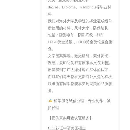
完美1:1还原海外各国大学
degree、Diploma、Transcripts等毕业材
料
我们对海外大学及学院的毕业证成绩单
所使用的材料，尺寸大小，防伪结构
包括：隐形水印，阴影底纹，钢印
LOGO烫金烫银，LOGO烫金烫银复合重
叠。
文字图案浮雕，激光镭射，紫外荧光，
温感，复印防伪都有原版本文,凭对照。
质量得到了广大海外客户群体的认可，
而且我们每天都在更新海外文凭的样板
以求所有同学都能享受到完美的品质服
务。
+留学服务诚信办理，专业制作，誠
招代理
【提供真实可查认证服务】
1.ECE认证申请美国硕士