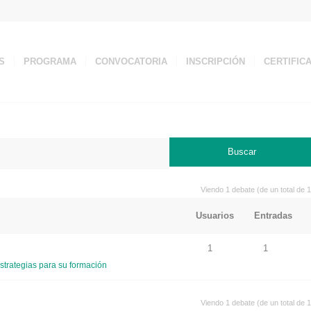
S
PROGRAMA
CONVOCATORIA
INSCRIPCIÓN
CERTIFIC
Viendo 1 debate (de un total de 1
Usuarios
Entradas
1
1
strategias para su formación
Viendo 1 debate (de un total de 1