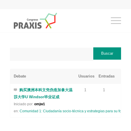
Debate
Usuarios
Entradas
购买澳洲本科文凭伪造加拿大温
1
1
莎大学U Windsor毕业证成
Iniciado por:
omjw1
en:
Comunidad 1: Ciudadanía socio-técnica y estrategias para su formaci