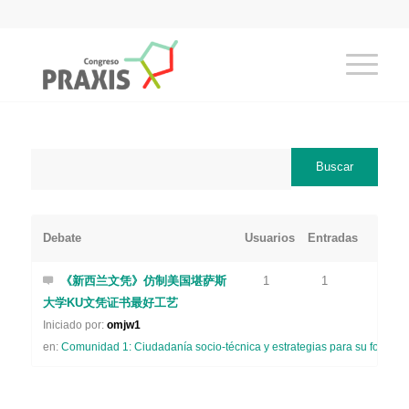
Debate
Usuarios
Entradas
《新西兰文凭》仿制美国堪萨斯
1
1
大学KU文凭证书最好工艺
Iniciado por:
omjw1
en:
Comunidad 1: Ciudadanía socio-técnica y estrategias para su formaci