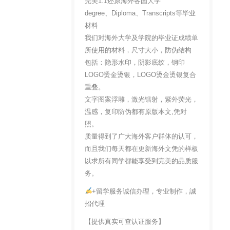
完美1:1还原海外各国大学
degree、Diploma、Transcripts等毕业
材料
我们对海外大学及学院的毕业证成绩单
所使用的材料，尺寸大小，防伪结构
包括：隐形水印，阴影底纹，钢印
LOGO烫金烫银，LOGO烫金烫银复合
重叠。
文字图案浮雕，激光镭射，紫外荧光，
温感，复印防伪都有原版本文,凭对
照。
质量得到了广大海外客户群体的认可，
而且我们每天都在更新海外文凭的样板
以求所有同学都能享受到完美的品质服
务。
+留学服务诚信办理，专业制作，誠
招代理
【提供真实可查认证服务】