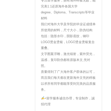
专注留学服务，拥有海外样板无数，能
完美1:1还原海外各国大学
degree、Diploma、Transcripts等毕业
材料
我们对海外大学及学院的毕业证成绩单
所使用的材料，尺寸大小，防伪结构
包括：隐形水印，阴影底纹，钢印
LOGO烫金烫银，LOGO烫金烫银复合
重叠。
文字图案浮雕，激光镭射，紫外荧光，
温感，复印防伪都有原版本文,凭对
照。
质量得到了广大海外客户群体的认可，
而且我们每天都在更新海外文凭的样板
以求所有同学都能享受到完美的品质服
务。
+留学服务诚信办理，专业制作，誠
招代理