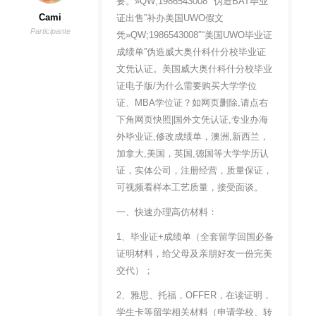
要。»QW;1986543008″“伪造BAT毕业
Cami
证出售”补办美国UWO假文
Participante
凭»QW;1986543008″“美国UWO毕业证
成绩单”伪造威大奥什科什分校毕业证
文凭认证。美国威大奥什科什分校毕业
证电子版/为什么需要购买大学学位
证、MBA学位证？如网页删除,请点右
下角网页快照|国外文凭认证,专业办海
外毕业证,修改成绩单，澳洲,新西兰，
加拿大,美国，英国,德国等大学学历认
证，实体公司，注册经营，质量保证，
可视频看样本工艺质量，接受面谈。
一、快速办理高仿材料：
1、毕业证+成绩单（全套留学回国必备
证明材料，给父母及亲朋好友一份完美
交代）；
2、雅思、托福，OFFER，在读证明，
学生卡等留学相关材料（申请学校、转