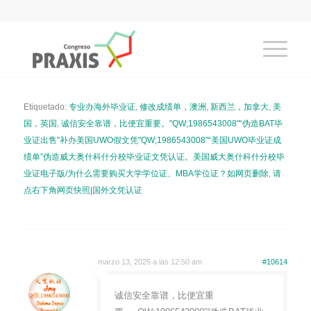
Etiquetado:
专业办海外毕业证
,
修改成绩单，澳洲
,
新西兰，加拿大
,
美
国，英国
,
诚信安全靠谱，比便宜重要。"QW;1986543008"“伪造BAT毕
业证出售”补办美国UWO假文凭"QW;1986543008"“美国UWO毕业证成
绩单”伪造威大奥什科什分校毕业证文凭认证。美国威大奥什科什分校毕
业证电子版/为什么需要购买大学学位证、MBA学位证？如网页删除
,
请
点右下角网页快照|国外文凭认证
marzo 13, 2025 a las 12:50 am
#10614
诚信安全靠谱，比便宜重