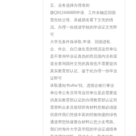
五、业务选择办理准则
微Q912446885申请、工作未确定回国
需先给父母、亲戚朋友看下文凭的情
况。办理一份就读学校的毕业证文凭即
可
大学无条件保录取,申请、回国进私
企、外企、自己做生意的情况这些单位
是不查询毕业证真伪的而且国内没有渠
道去查询国外文凭的真假也不需要提供
真实教育部认证。鉴于此办理一份毕业
证即可
录取通知书offer’找、进国企银行事业
单位考公务员等等这些单位是必需要提
供真实教育部认证的办理教育部认证所
需资料众多且烦琐所有材料您都必须提
供原件我们凭借丰富的经验快捷的绿色
通道帮您快速整合材料让您少走弯路。
我们对海外大学及学院的毕业证成绩单