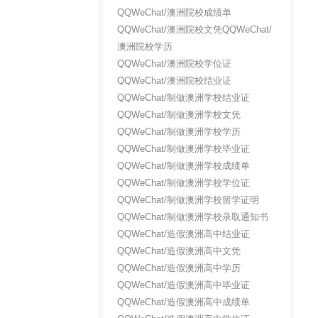
QQWeChat/澳洲院校成绩单
QQWeChat/澳洲院校文凭QQWeChat/
澳洲院校学历
QQWeChat/澳洲院校学位证
QQWeChat/澳洲院校结业证
QQWeChat/制做澳洲学校结业证
QQWeChat/制做澳洲学校文凭
QQWeChat/制做澳洲学校学历
QQWeChat/制做澳洲学校毕业证
QQWeChat/制做澳洲学校成绩单
QQWeChat/制做澳洲学校学位证
QQWeChat/制做澳洲学校留学证明
QQWeChat/制做澳洲学校录取通知书
QQWeChat/造假澳洲高中结业证
QQWeChat/造假澳洲高中文凭
QQWeChat/造假澳洲高中学历
QQWeChat/造假澳洲高中毕业证
QQWeChat/造假澳洲高中成绩单