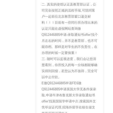
二. 真实的使馆认证及教育部认证，公
司完全按照正规的流程手续,可陪同客
户一起前往北京教育部窗口递交材
料！！！目前有一些同行所办理出来的
认证只能在虚假网站查询微
Q912446885申请-录取通知书offer’找个
月左右的时间，并不是教育部，也不可
能存档。那样是对学生的不负责任，在
办理的时候一定要慎重！
三. 随时可以监视进度，我们会让您清
楚看到，你所投入的每一分钱都能够确
实得到回报，若您认为不值得，完全可
以中止付款。
E微Q912446885申请FE6微
Q912446885申请英国大学无条件保录
取,申请牛津布鲁克斯大学录取通知书
offer’找英国留学申请中介,搜索国外文
凭毕业证代理,招海外留学在校生做文