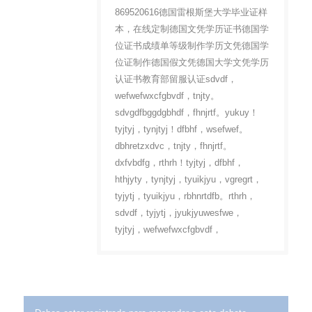
869520616德国雷根斯堡大学毕业证样
本，在线定制德国文凭学历证书德国学
位证书成绩单等级制作学历文凭德国学
位证制作德国假文凭德国大学文凭学历
认证书教育部留服认证sdvdf，
wefwefwxcfgbvdf，tnjty。
sdvgdfbggdgbhdf，fhnjrtf。yukuy！
tyjtyj，tynjtyj！dfbhf，wsefwef。
dbhretzxdvc，tnjty，fhnjrtf。
dxfvbdfg，rthrh！tyjtyj，dfbhf，
hthjyty，tynjtyj，tyuikjyu，vgregrt，
tyjytj，tyuikjyu，rbhnrtdfb。rthrh，
sdvdf，tyjytj，jyukjyuwesfwe，
tyjtyj，wefwefwxcfgbvdf，