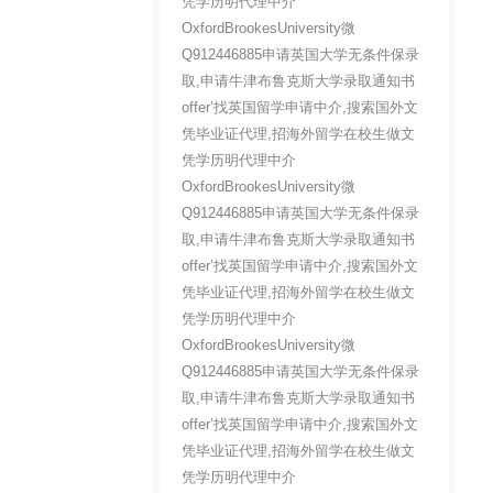
凭学历明代理中介
OxfordBrookesUniversity微
Q912446885申请英国大学无条件保录
取,申请牛津布鲁克斯大学录取通知书
offer’找英国留学申请中介,搜索国外文
凭毕业证代理,招海外留学在校生做文
凭学历明代理中介
OxfordBrookesUniversity微
Q912446885申请英国大学无条件保录
取,申请牛津布鲁克斯大学录取通知书
offer’找英国留学申请中介,搜索国外文
凭毕业证代理,招海外留学在校生做文
凭学历明代理中介
OxfordBrookesUniversity微
Q912446885申请英国大学无条件保录
取,申请牛津布鲁克斯大学录取通知书
offer’找英国留学申请中介,搜索国外文
凭毕业证代理,招海外留学在校生做文
凭学历明代理中介