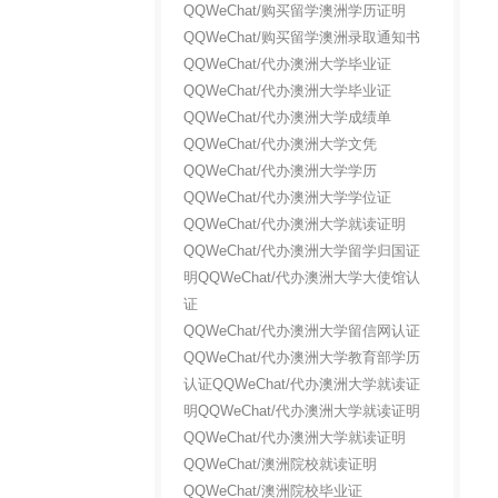
QQWeChat/购买留学澳洲学历证明
QQWeChat/购买留学澳洲录取通知书
QQWeChat/代办澳洲大学毕业证
QQWeChat/代办澳洲大学毕业证
QQWeChat/代办澳洲大学成绩单
QQWeChat/代办澳洲大学文凭
QQWeChat/代办澳洲大学学历
QQWeChat/代办澳洲大学学位证
QQWeChat/代办澳洲大学就读证明
QQWeChat/代办澳洲大学留学归国证
明QQWeChat/代办澳洲大学大使馆认
证
QQWeChat/代办澳洲大学留信网认证
QQWeChat/代办澳洲大学教育部学历
认证QQWeChat/代办澳洲大学就读证
明QQWeChat/代办澳洲大学就读证明
QQWeChat/代办澳洲大学就读证明
QQWeChat/澳洲院校就读证明
QQWeChat/澳洲院校毕业证