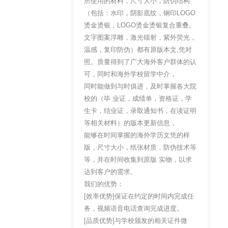
所使用的材料，尺寸大小，防伪结构
（包括：水印，阴影底纹，钢印LOGO
烫金烫银，LOGO烫金烫银复合重叠。
文字图案浮雕，激光镭射，紫外荧光，
温感，复印防伪）都有原版本文,凭对
照。质量得到了广大海外客户群体的认
可，同时和海外学校留学中介，
同时能做到与时俱进，及时掌握各大院
校的（毕 业证，成绩单，资格证，学
生卡，结业证，录取通知书，在读证明
等相关材料）的版本更新信息，
能够在时间掌握的海外学历文凭的样
版，尺寸大小，纸张材质，防伪技术等
等，并在时间收集到原版 实物，以求
达到客户的需求。
我们的优势：
[效率优势]保证在约定的时间内完成任
务，视频语音电话查询完成进度。
[品质优势]与学校颁发的相关证件微