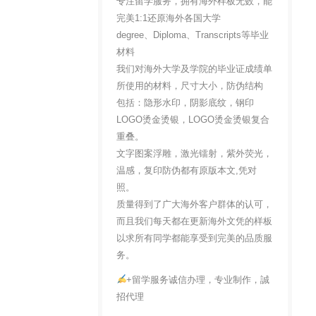
专注留学服务，拥有海外样板无数，能
完美1:1还原海外各国大学
degree、Diploma、Transcripts等毕业
材料
我们对海外大学及学院的毕业证成绩单
所使用的材料，尺寸大小，防伪结构
包括：隐形水印，阴影底纹，钢印
LOGO烫金烫银，LOGO烫金烫银复合
重叠。
文字图案浮雕，激光镭射，紫外荧光，
温感，复印防伪都有原版本文,凭对
照。
质量得到了广大海外客户群体的认可，
而且我们每天都在更新海外文凭的样板
以求所有同学都能享受到完美的品质服
务。
+留学服务诚信办理，专业制作，誠
招代理