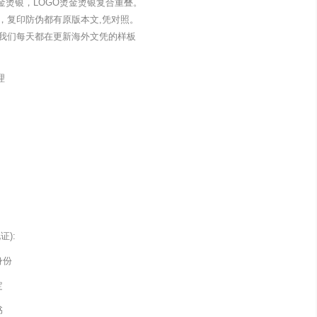
金烫银，LOGO烫金烫银复合重叠。
，复印防伪都有原版本文,凭对照。
我们每天都在更新海外文凭的样板
理
):
身份
定
书