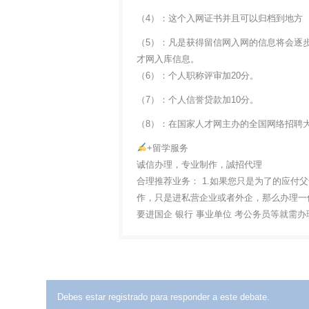
（4）：这个入网证书并且可以归档到地方
（5）：凡是获得留信网入网的信息将会逐
才网入库信息。
（6）：个人职称评审加20分。
（7）：个人信誉贷款加10分。
（8）：在国家人才网主办的全国网络招聘大
+留学服务
诚信办理，专业制作，誠招代理
合理推荐业务： 1.如果您只是为了的应付
作，只是进私营企业或者外企，那么办理一份
要进国企 银行 事业单位 考公务员等就需
Debes estar registrado para responder a este debate.