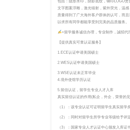
包括：隐形水印，阴影底纹，钢印LOGO烫
文字图案浮雕，激光镭射，紫外荧光，温感
质量得到了广大海外客户群体的认可，而且
以求所有同学都能享受到完美的品质服务。
+留学服务诚信办理，专业制作，誠招代
【提供真实可查认证服务】
1.ECE认证申请美国硕士
2.WES认证申请美国硕士
3.WSE认证未正常毕业
4.境外使馆学历认证
5.留信认证，留学生专业人才入库
真实留信认证的作用(私企，外企，荣誉的见证
（1）：该专业认证可证明留学生真实留学
（2）：同时对留学生所学专业等级给予评
（3）：国家专业人才认证中心颁发入库证