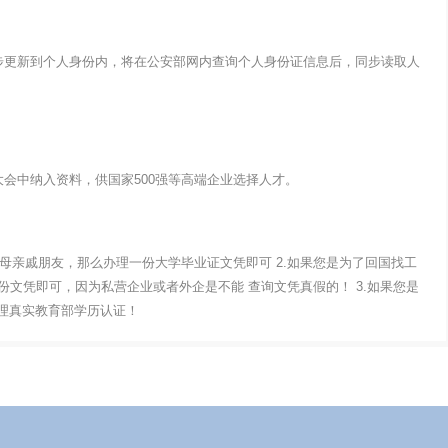
步更新到个人身份内，将在公安部网内查询个人身份证信息后，同步读取人
会中纳入资料，供国家500强等高端企业选择人才。
父母亲戚朋友，那么办理一份大学毕业证文凭即可 2.如果您是为了回国找工
文凭即可，因为私营企业或者外企是不能 查询文凭真假的！ 3.如果您是
办理真实教育部学历认证！