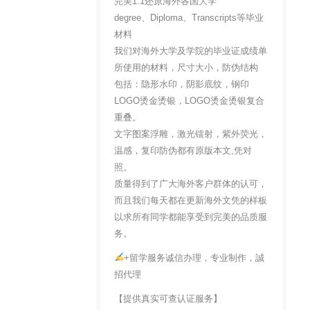
完美1:1还原海外各国大学
degree、Diploma、Transcripts等毕业
材料
我们对海外大学及学院的毕业证成绩单
所使用的材料，尺寸大小，防伪结构
包括：隐形水印，阴影底纹，钢印
LOGO烫金烫银，LOGO烫金烫银复合
重叠。
文字图案浮雕，激光镭射，紫外荧光，
温感，复印防伪都有原版本文,凭对
照。
质量得到了广大海外客户群体的认可，
而且我们每天都在更新海外文凭的样板
以求所有同学都能享受到完美的品质服
务。
+留学服务诚信办理，专业制作，誠
招代理
【提供真实可查认证服务】