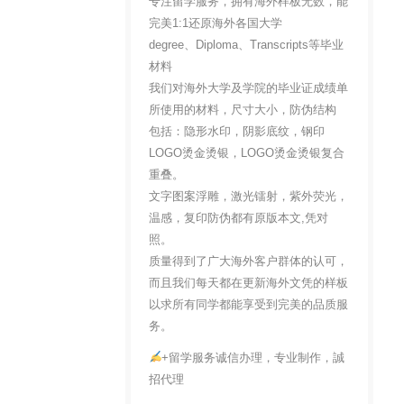
专注留学服务，拥有海外样板无数，能
完美1:1还原海外各国大学
degree、Diploma、Transcripts等毕业
材料
我们对海外大学及学院的毕业证成绩单
所使用的材料，尺寸大小，防伪结构
包括：隐形水印，阴影底纹，钢印
LOGO烫金烫银，LOGO烫金烫银复合
重叠。
文字图案浮雕，激光镭射，紫外荧光，
温感，复印防伪都有原版本文,凭对
照。
质量得到了广大海外客户群体的认可，
而且我们每天都在更新海外文凭的样板
以求所有同学都能享受到完美的品质服
务。
+留学服务诚信办理，专业制作，誠
招代理