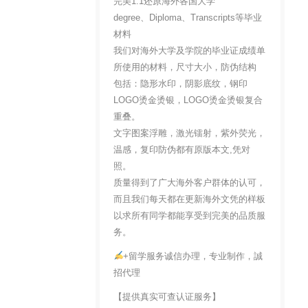
完美1:1还原海外各国大学
degree、Diploma、Transcripts等毕业
材料
我们对海外大学及学院的毕业证成绩单
所使用的材料，尺寸大小，防伪结构
包括：隐形水印，阴影底纹，钢印
LOGO烫金烫银，LOGO烫金烫银复合
重叠。
文字图案浮雕，激光镭射，紫外荧光，
温感，复印防伪都有原版本文,凭对
照。
质量得到了广大海外客户群体的认可，
而且我们每天都在更新海外文凭的样板
以求所有同学都能享受到完美的品质服
务。
+留学服务诚信办理，专业制作，誠
招代理
【提供真实可查认证服务】