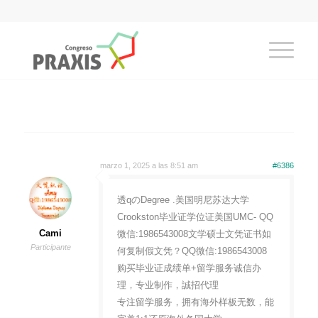
marzo 1, 2025 a las 8:51 am
#6386
透qのDegree .美国明尼苏达大学
Crookston毕业证学位证美国UMC- QQ
Cami
微信:1986543008文学硕士文凭证书如
Participante
何复制假文凭？QQ微信:1986543008
购买毕业证成绩单+留学服务诚信办
理，专业制作，誠招代理
专注留学服务，拥有海外样板无数，能