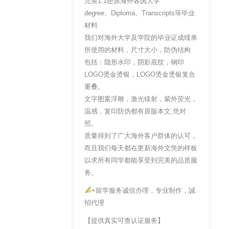
完美1:1还原海外各国大学
degree、Diploma、Transcripts等毕业
材料
我们对海外大学及学院的毕业证成绩单
所使用的材料，尺寸大小，防伪结构
包括：隐形水印，阴影底纹，钢印
LOGO烫金烫银，LOGO烫金烫银复合
重叠。
文字图案浮雕，激光镭射，紫外荧光，
温感，复印防伪都有原版本文,凭对
照。
质量得到了广大海外客户群体的认可，
而且我们每天都在更新海外文凭的样板
以求所有同学都能享受到完美的品质服
务。
+留学服务诚信办理，专业制作，誠
招代理
【提供真实可查认证服务】