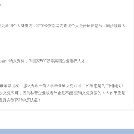
书
步更新到个人身份内，将在公安部网内查询个人身份证信息后，同步读取人
会中纳入资料，供国家500强等高端企业选择人才。
父母亲戚朋友，那么办理一份大学毕业证文凭即可 2.如果您是为了回国找工
文凭即可，因为私营企业或者外企是不能 查询文凭真假的！ 3.如果您是
办理真实教育部学历认证！