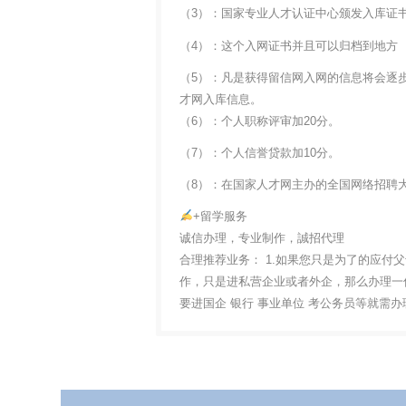
（3）：国家专业人才认证中心颁发入库证
（4）：这个入网证书并且可以归档到地方
（5）：凡是获得留信网入网的信息将会逐
才网入库信息。
（6）：个人职称评审加20分。
（7）：个人信誉贷款加10分。
（8）：在国家人才网主办的全国网络招聘大
+留学服务
诚信办理，专业制作，誠招代理
合理推荐业务： 1.如果您只是为了的应付
作，只是进私营企业或者外企，那么办理一份
要进国企 银行 事业单位 考公务员等就需