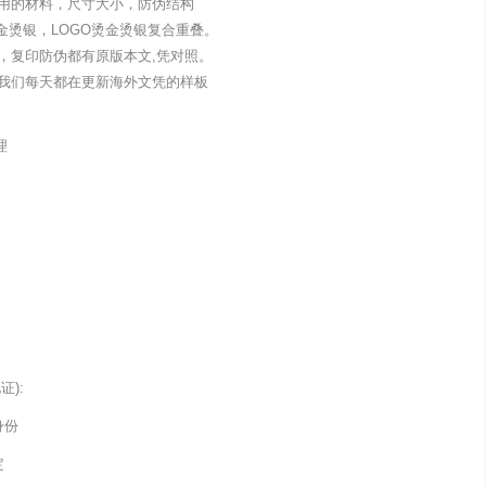
用的材料，尺寸大小，防伪结构
金烫银，LOGO烫金烫银复合重叠。
，复印防伪都有原版本文,凭对照。
我们每天都在更新海外文凭的样板
理
):
身份
定