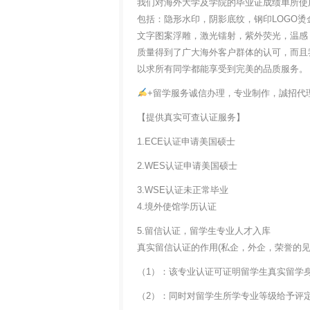
我们对海外大学及学院的毕业证成绩单所使
包括：隐形水印，阴影底纹，钢印LOGO烫
文字图案浮雕，激光镭射，紫外荧光，温感
质量得到了广大海外客户群体的认可，而且
以求所有同学都能享受到完美的品质服务。
+留学服务诚信办理，专业制作，誠招代
【提供真实可查认证服务】
1.ECE认证申请美国硕士
2.WES认证申请美国硕士
3.WSE认证未正常毕业
4.境外使馆学历认证
5.留信认证，留学生专业人才入库
真实留信认证的作用(私企，外企，荣誉的见证
（1）：该专业认证可证明留学生真实留学
（2）：同时对留学生所学专业等级给予评