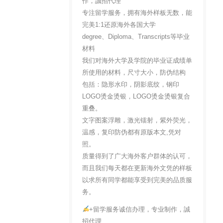
作，誠招代理
专注留学服务，拥有海外样板无数，能
完美1:1还原海外各国大学
degree、Diploma、Transcripts等毕业
材料
我们对海外大学及学院的毕业证成绩单
所使用的材料，尺寸大小，防伪结构
包括：隐形水印，阴影底纹，钢印
LOGO烫金烫银，LOGO烫金烫银复合
重叠。
文字图案浮雕，激光镭射，紫外荧光，
温感，复印防伪都有原版本文,凭对
照。
质量得到了广大海外客户群体的认可，
而且我们每天都在更新海外文凭的样板
以求所有同学都能享受到完美的品质服
务。
+留学服务诚信办理，专业制作，誠
招代理