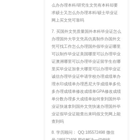
么办办理本科/研究生文凭有本科却要
求硕士又怎么办办理本科/硕士毕业证
网上买文凭可靠吗
7. 买国外文凭质量国外本科毕业证怎么
办理国外大学文凭高仿真制作办国外文
凭可找工作怎么办理国外假毕业证哪里
可以制作毕业证美国哪里可以办理毕业
证澳洲哪里可以办理毕业证留学生在哪
里买毕业证加拿大哪里可以办理毕业证
诚信办理毕业证申请学校办理成绩单办
理水印成绩单办理悉尼大学成绩单多伦
多办理成绩单修改成绩单GPA修改成绩
单分数办理多大成绩单如何拿到国外毕
业证快速拿到国外文凭快速办理国外毕
业证假毕业证能查出来吗假文凭网上能
查到吗
8. 学历顾问： QQ:185572498 微信
号:185572498 帮你解决一切烦恼