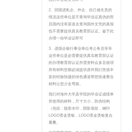
2、回国进私企、外企、自己做生意的
情况这些单位是不查询毕业证真伪的而
且国内没有渠道去查询国外文凭的真假
也不需要提供真实教育部认证。鉴于此
办理一份毕业证即可
3、进国企银行事业单位考公务员等等
这些单位是必需要提供真实教育部认证
的办理教育部认证所需资料众多且烦琐
所有材料您都必须提供原件我们凭借丰
富的经验快捷的绿色通道帮您快速整合
材料让您少走弯路。
我们对海外大学及学院的毕业证成绩单
所使用的材料，尺寸大小，防伪结构
（包括：隐形水印，阴影底纹，钢印
LOGO烫金烫银，LOGO烫金烫银复合
重叠。