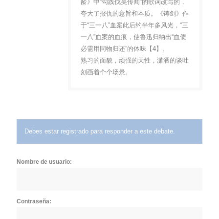
龄》中“勾践伐吴传闻”的歌词改写的，
夸大了报仇的意旨和本质。《铸剑》作
于“三一八”血案此后约半年多风光，“三
一八”血案的血痕，使鲁迅归纳出“血债
必需用同物归还”的体味【4】。
熟习的面貌，顽强的天性，潇洒的谈吐
刻画着个个场景。
Debes estar registrado para responder a este debate.
Nombre de usuario:
Contraseña: