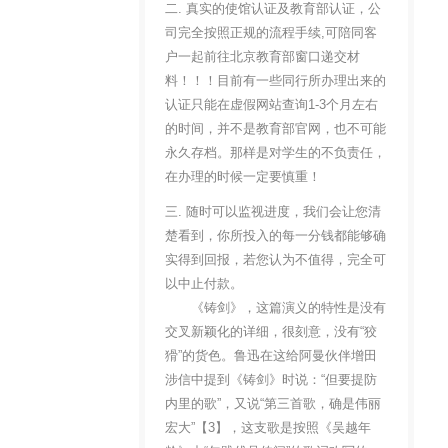
二. 真实的使馆认证及教育部认证，公
司完全按照正规的流程手续,可陪同客
户一起前往北京教育部窗口递交材
料！！！目前有一些同行所办理出来的
认证只能在虚假网站查询1-3个月左右
的时间，并不是教育部官网，也不可能
永久存档。那样是对学生的不负责任，
在办理的时候一定要慎重！
三. 随时可以监视进度，我们会让您清
楚看到，你所投入的每一分钱都能够确
实得到回报，若您认为不值得，完全可
以中止付款。
《铸剑》，这篇演义的特性是没有
交叉新颖化的详细，很刻意，没有“狡
猾”的货色。鲁迅在这给阿曼伙伴增田
涉信中提到《铸剑》时说：“但要提防
内里的歌”，又说“第三首歌，确是伟丽
宏大”【3】，这支歌是按照《吴越年