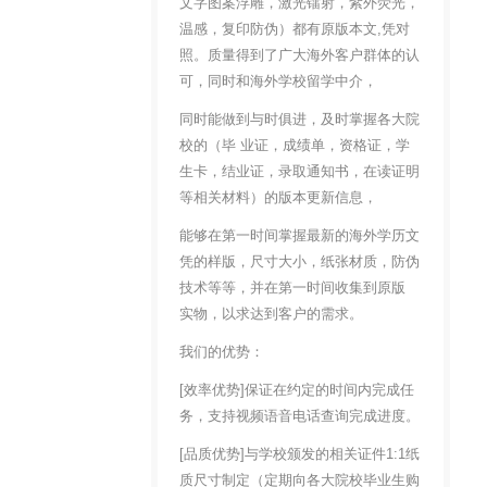
文字图案浮雕，激光镭射，紫外荧光，
温感，复印防伪）都有原版本文,凭对
照。质量得到了广大海外客户群体的认
可，同时和海外学校留学中介，
同时能做到与时俱进，及时掌握各大院
校的（毕 业证，成绩单，资格证，学
生卡，结业证，录取通知书，在读证明
等相关材料）的版本更新信息，
能够在第一时间掌握最新的海外学历文
凭的样版，尺寸大小，纸张材质，防伪
技术等等，并在第一时间收集到原版
实物，以求达到客户的需求。
我们的优势：
[效率优势]保证在约定的时间内完成任
务，支持视频语音电话查询完成进度。
[品质优势]与学校颁发的相关证件1:1纸
质尺寸制定（定期向各大院校毕业生购