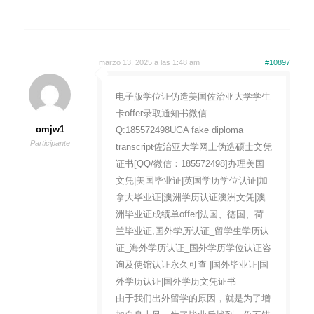
marzo 13, 2025 a las 1:48 am
#10897
电子版学位证伪造美国佐治亚大学学生
卡offer录取通知书微信
omjw1
Q:185572498UGA fake diploma
Participante
transcript佐治亚大学网上伪造硕士文凭
证书[QQ/微信：185572498]办理美国
文凭|美国毕业证|英国学历学位认证|加
拿大毕业证|澳洲学历认证澳洲文凭|澳
洲毕业证成绩单offer|法国、德国、荷
兰毕业证,国外学历认证_留学生学历认
证_海外学历认证_国外学历学位认证咨
询及使馆认证永久可查 |国外毕业证|国
外学历认证|国外学历文凭证书
由于我们出外留学的原因，就是为了增