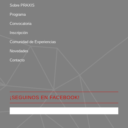
Sobre PRAXIS
Programa
Convocatoria
Inscripción
Comunidad de Experiencias
Novedades
Contacto
¡SEGUINOS EN FACEBOOK!