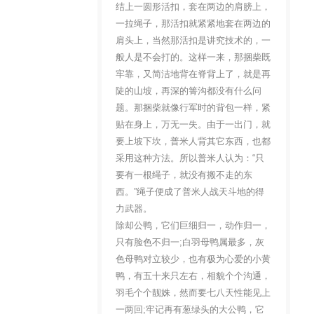
结上一圆形活扣，套在两边的肩膀上，
一拉绳子，那活扣就紧紧地套在两边的
肩头上，当然那活扣是讲究技术的，一
般人是不会打的。这样一来，那捆柴既
牢靠，又简洁地背在脊背上了，就是再
陡的山坡，再深的箐沟都没有什么问
题。那捆柴就像行军时的背包一样，紧
贴在身上，万无一失。由于一出门，就
要上坡下坎，普米人背其它东西，也都
采用这种方法。所以普米人认为：“只
要有一根绳子，就没有搬不走的东
西。”绳子便成了普米人战天斗地的得
力武器。
除却公鸭，它们巨细归一，动作归一，
只有脸色不归一;白羽母鸭属最多，灰
色母鸭对立较少，也有极为心爱的小黄
鸭，有五十来只左右，相貌个个沟通，
羽毛个个靓姝，然而要七八天性能见上
一两回;牢记再有葱绿头的大公鸭，它