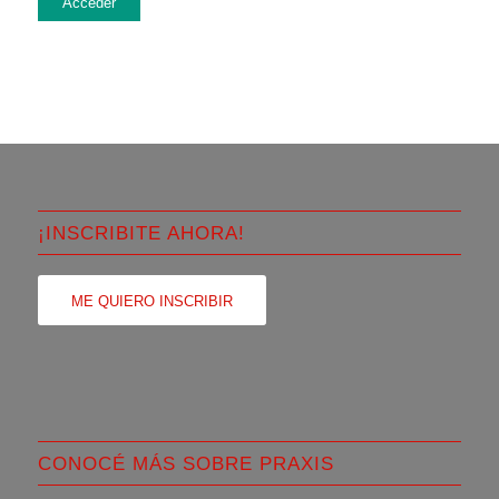
Acceder
¡INSCRIBITE AHORA!
ME QUIERO INSCRIBIR
CONOCÉ MÁS SOBRE PRAXIS