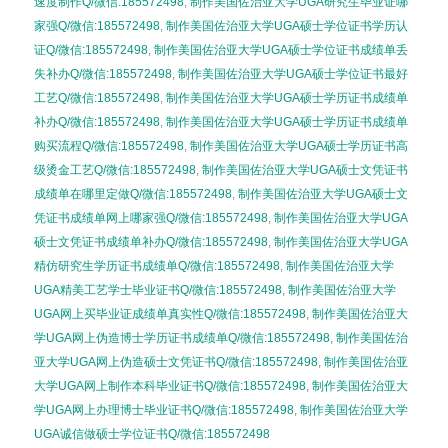
速度制作Q/微信:185572498
,
制作美国佐治亚大学UGA研究生毕业证哪
家强Q/微信:185572498
,
制作美国佐治亚大学UGA硕士学位证书学历认
证Q/微信:185572498
,
制作美国佐治亚大学UGA硕士学位证书成绩单丢
失补办Q/微信:185572498
,
制作美国佐治亚大学UGA硕士学位证书最好
工艺Q/微信:185572498
,
制作美国佐治亚大学UGA硕士学历证书成绩单
补办Q/微信:185572498
,
制作美国佐治亚大学UGA硕士学历证书成绩单
购买流程Q/微信:185572498
,
制作美国佐治亚大学UGA硕士学历证书高
级烫金工艺Q/微信:185572498
,
制作美国佐治亚大学UGA硕士文凭证书
成绩单在哪里定做Q/微信:185572498
,
制作美国佐治亚大学UGA硕士文
凭证书成绩单网上哪家强Q/微信:185572498
,
制作美国佐治亚大学UGA
硕士文凭证书成绩单补办Q/微信:185572498
,
制作美国佐治亚大学UGA
精仿研究生学历证书成绩单Q/微信:185572498
,
制作美国佐治亚大学
UGA精美工艺学士毕业证书Q/微信:185572498
,
制作美国佐治亚大学
UGA网上买毕业证成绩单真实性Q/微信:185572498
,
制作美国佐治亚大
学UGA网上伪造博士学历证书成绩单Q/微信:185572498
,
制作美国佐治
亚大学UGA网上伪造硕士文凭证书Q/微信:185572498
,
制作美国佐治亚
大学UGA网上制作本科毕业证书Q/微信:185572498
,
制作美国佐治亚大
学UGA网上办理博士毕业证书Q/微信:185572498
,
制作美国佐治亚大学
UGA诚信做硕士学位证书Q/微信:185572498