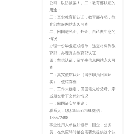
公司，以防被骗！。二：教育部认证的
用途：
三：真实教育部认证，教育部存档，教
育部留服网站永久可查
二、回国进私企、外企、自己做生意的
情况
办理一份毕业证成绩单，递交材料到教
育部，办理真实教育部认证
四：留信认证，留学生信息网站永久可
查
二：真实使馆认证（留学职员回国证
实），使馆存档
一、工作未确定，回国需先给父母、亲
戚朋友看下文凭的情况
一：回国证实的用途：
联系人：QQ:185572498.微信：
185572498
事业性用人单位如银行，国企，公务
员，在您应聘时都会需要您提供这个认