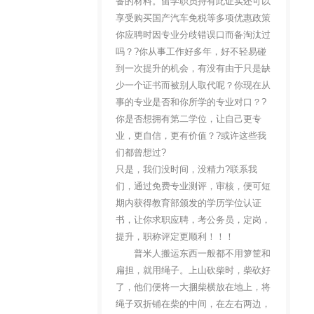
备的材料。留学职员持有此证实还可以
享受购买国产汽车免税等多项优惠政策
你应聘时因专业分歧错误口而备淘汰过
吗？?你从事工作好多年，好不轻易碰
到一次提升的机会，有没有由于只是缺
少一个证书而被别人取代呢？你现在从
事的专业是否和你所学的专业对口？?
你是否想拥有第二学位，让自己更专
业，更自信，更有价值？?或许这些我
们都曾想过?
只是，我们没时间，没精力?联系我
们，通过免费专业测评，审核，便可短
期内获得教育部颁发的学历学位认证
书，让你求职应聘，考公务员，定岗，
提升，职称评定更顺利！！！
普米人搬运东西一般都不用箩筐和
扁担，就用绳子。上山砍柴时，柴砍好
了，他们便将一大捆柴横放在地上，将
绳子双折铺在柴的中间，在左右两边，