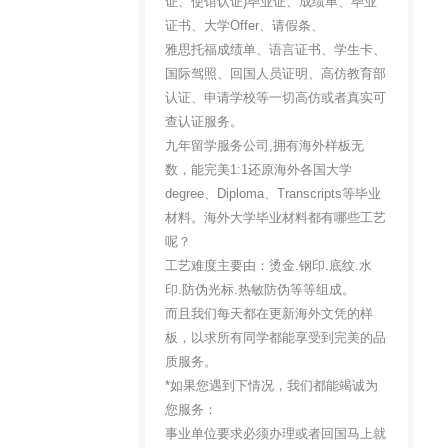
证、使馆认证)毕业证、成绩单、毕业
证书、大学Offer、请假条、
雅思托福成绩单、语言证书、学生卡、
国际驾照、回国人员证明、高仿教育部
认证、申请学校等一切高仿或者真实可
查认证服务。
九年留学服务公司,拥有海外样板无
数，能完美1:1还原海外各国大学
degree、Diploma、Transcripts等毕业
材料。海外大学毕业材料都有哪些工艺
呢？
工艺难度主要由：烫金.钢印.底纹.水
印.防伪光标.热敏防伪等等组成。
而且我们每天都在更新海外文凭的样
板，以求所有同学都能享受到完美的品
质服务。
*如果您遇到下情况，我们都能竭诚为
您服务：
事业单位要求必须办理或者回国马上就