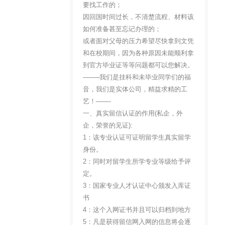
要找工作的；
因回国时间过长，不清楚流程、材料该
如何准备甚至忘记办理的；
或者面对父母的压力希望尽快拿到文凭
和在校期间，因为各种原因未能顺利拿
到官方毕业证等等问题都可以您解决。
——–我们是挂科和未毕业同学们的福
音，我们是实体公司，精益求精的工
艺！——-
一、真实留信认证的作用(私企，外
企，荣誉的见证):
1：该专业认证可证明留学生真实留学
身份。
2：同时对留学生所学专业等级给予评
定。
3：国家专业人才认证中心颁发入库证
书
4：这个入网证书并且可以归档到地方
5：凡是获得留信网入网的信息将会逐