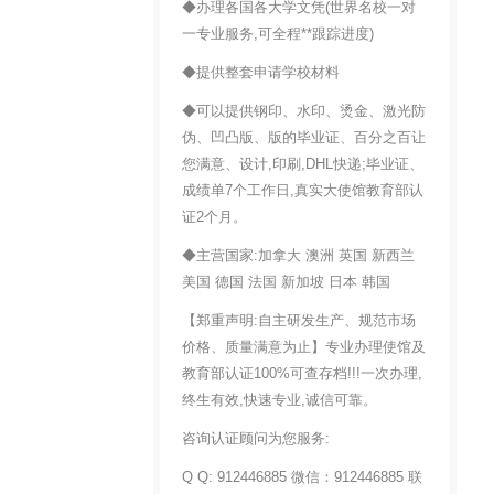
◆办理各国各大学文凭(世界名校一对
一专业服务,可全程**跟踪进度)
◆提供整套申请学校材料
◆可以提供钢印、水印、烫金、激光防
伪、凹凸版、版的毕业证、百分之百让
您满意、设计,印刷,DHL快递;毕业证、
成绩单7个工作日,真实大使馆教育部认
证2个月。
◆主营国家:加拿大 澳洲 英国 新西兰
美国 德国 法国 新加坡 日本 韩国
【郑重声明:自主研发生产、规范市场
价格、质量满意为止】专业办理使馆及
教育部认证100%可查存档!!!一次办理,
终生有效,快速专业,诚信可靠。
咨询认证顾问为您服务:
Q Q: 912446885 微信：912446885 联