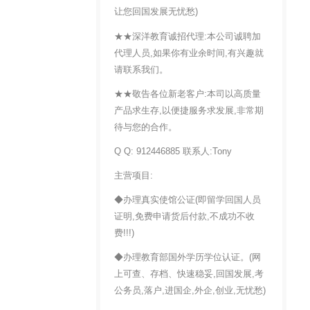
让您回国发展无忧愁)
★★深洋教育诚招代理:本公司诚聘加
代理人员,如果你有业余时间,有兴趣就
请联系我们。
★★敬告各位新老客户:本司以高质量
产品求生存,以便捷服务求发展,非常期
待与您的合作。
Q Q: 912446885 联系人:Tony
主营项目:
◆办理真实使馆公证(即留学回国人员
证明,免费申请货后付款,不成功不收
费!!!)
◆办理教育部国外学历学位认证。(网
上可查、存档、快速稳妥,回国发展,考
公务员,落户,进国企,外企,创业,无忧愁)