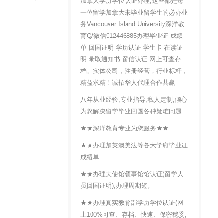
加拿大学历学位认证办理,这些都是每
一位留学加拿大未毕业留学生的必办业
务Vancouver Island University深洋教
育Q/微信912446885办理毕业证 成绩
单 回国证明 学历认证 学生卡 在读证
明 录取通知书 留信认证 网上可查存
档。实体公司，注册经营，行业标杆，
精益求精！诚招华人代理合作共赢
八年从业经验,专业指导,私人定制,倾心
为您解决留学毕业回国各种疑难问题
★★深洋教育专业为您服务★★:
★★办理加英澳美法等各大学府毕业证
成绩单
★★办理大使馆领事馆馆认证(留学人
员回国证明),办理周期短。
★★办理真实教育部学历学位认证(网
上100%可查、存档、快速、保密稳妥,