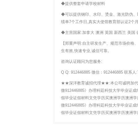
◆提供整套申请学校材料
◆可以提供钢印、水印、烫金、激光防伪、凹
绩单7个工作日,真实大使馆教育部认证2个
◆主营国家:加拿大 澳洲 英国 新西兰 美国 
【郑重声明:自主研发生产、规范市场价格、质
生有效,快速专业,诚信可靠。
咨询认证顾问为您服务:
Q Q: 912446885 微信：912446885 联系人:
★★深洋教育诚招代理★★:本公司诚聘加代
微912446885》办理科廷科技大学毕
假毕业证假材料文凭学历买澳洲学历澳洲学历证明学历认证
微912446885》办理科廷科技大学毕
假毕业证假材料文凭学历买澳洲学历澳洲学历证明学历认证书C