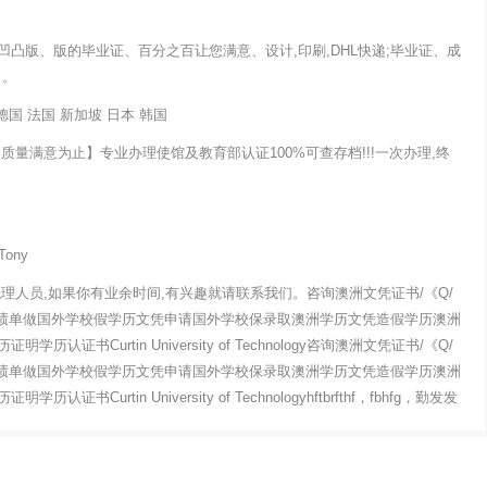
凸版、版的毕业证、百分之百让您满意、设计,印刷,DHL快递;毕业证、成
月。
德国 法国 新加坡 日本 韩国
量满意为止】专业办理使馆及教育部认证100%可查存档!!!一次办理,终
Tony
理人员,如果你有业余时间,有兴趣就请联系我们。咨询澳洲文凭证书/《Q/
业证成绩单做国外学校假学历文凭申请国外学校保录取澳洲学历文凭造假学历澳洲
书Curtin University of Technology咨询澳洲文凭证书/《Q/
业证成绩单做国外学校假学历文凭申请国外学校保录取澳洲学历文凭造假学历澳洲
urtin University of Technologyhftbrfthf，fbhfg，勤发发