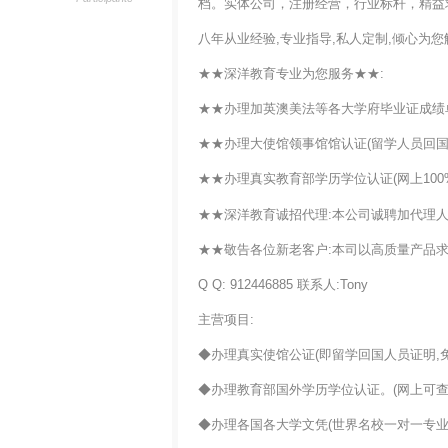
档。实体公司，注册经营，行业标杆，精益
八年从业经验,专业指导,私人定制,倾心为
★★深洋教育专业为您服务★★:
★★办理加英澳美法等各大学府毕业证成绩
★★办理大使馆领事馆馆认证(留学人员回国
★★办理真实教育部学历学位认证(网上10
★★深洋教育诚招代理:本公司诚聘加代理人
★★敬告各位新老客户:本司以高质量产品求
Q Q: 912446885 联系人:Tony
主营项目:
◆办理真实使馆公证(即留学回国人员证明,免
◆办理教育部国外学历学位认证。(网上可查、
◆办理各国各大学文凭(世界名校一对一专业服