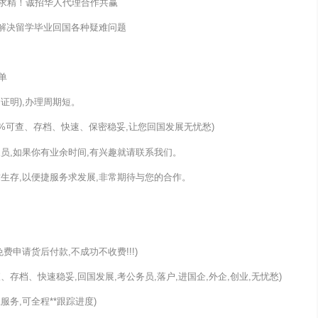
求精！诚招华人代理合作共赢
您解决留学毕业回国各种疑难问题
单
证明),办理周期短。
0%可查、存档、快速、保密稳妥,让您回国发展无忧愁)
员,如果你有业余时间,有兴趣就请联系我们。
生存,以便捷服务求发展,非常期待与您的合作。
费申请货后付款,不成功不收费!!!)
存档、快速稳妥,回国发展,考公务员,落户,进国企,外企,创业,无忧愁)
务,可全程**跟踪进度)