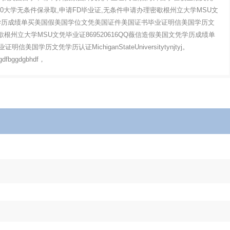
rsity970大学无条件保录取,申请FD毕业证,无条件申请办理密歇根州立大学MSU文
国文凭学历成绩单买美国假美国学位文凭美国证件美国证书毕业证明信美国学历文
ity办理密歇根州立大学MSU文凭毕业证869520616QQ薇信造假美国文凭学历成绩单
学历文凭学历认证MichiganStateUniversitytynjtyj。
vgdfbggdgbhdf，