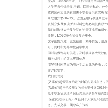
微Q912446885申请、工作未确定回
大学无条件保录取,申请、回国进私企、外
查询国外文凭的真假也不需要提供真实教育
录取通知书offer’找、进国企银行事业
资料众多且烦琐所有材料您都必须提供原件
我们对海外大学及学院的毕业证成绩单所使
烫银，LOGO烫金烫银复合重叠。
文字图案浮雕，激光镭射，紫外荧光，温感
可，同时和海外学校留学中介，
同时能做到与时俱进，及时掌握各大院校的
相关材料）的版本更新信息，
能够在时间掌握的海外学历文凭的样版，尺
客户的需求。
我们的优势：
[效率优势]保证在约定的时间内完成任务，
[品质优势]与学校颁发的相关证件微Q91244
版本毕业证成绩单保证您拿到的是学校内部
[保密优势]我们绝不向任何个人或组织泄
务。完成交易，删除客户资料