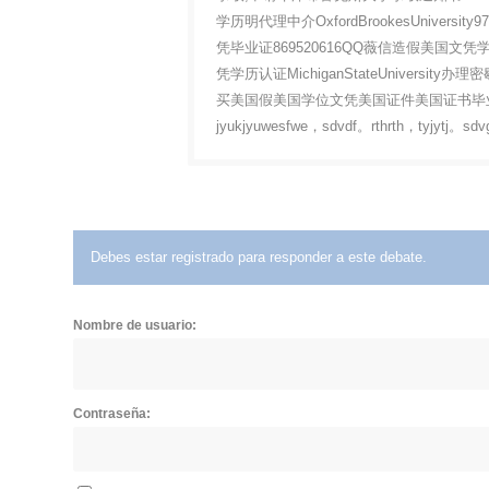
学历明代理中介OxfordBrookesUnive
凭毕业证869520616QQ薇信造假美
凭学历认证MichiganStateUnivers
买美国假美国学位文凭美国证件美国证书毕业证明信美国
jyukjyuwesfwe，sdvdf。rthrth，tyjytj。sd
Debes estar registrado para responder a este debate.
Nombre de usuario:
Contraseña: