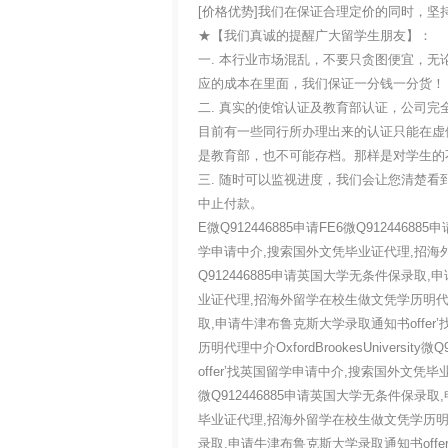
[价格优势]我们在保证合理定价的同时，
★【我们真诚的提醒广大留学生朋友】
一. 本行业市场混乱，不要只贪图便宜，无论是真
应的成本在里面，我们保证一分钱一分
二. 真实的使馆认证及教育部认证，公司完
目前有一些同行所办理出来的认证只能在虚假网站
是教育部，也不可能存档。那样是对学生
三. 随时可以监视进度，我们会让您清楚
中止付款。
E微Q912446885申请FE6微Q91244
学申请中介,搜索国外文凭毕业证代理,招海外留学在
Q912446885申请英国大学无条件保录取
业证代理,招海外留学在校生做文凭学历明代理中介Ox
取,申请牛津布鲁克斯大学录取通知书offe
历明代理中介OxfordBrookesUniver
offer’找英国留学申请中介,搜索国外文凭毕业证
微Q912446885申请英国大学无条件保录
毕业证代理,招海外留学在校生做文凭学历明代理中介O
录取,申请牛津布鲁克斯大学录取通知书off