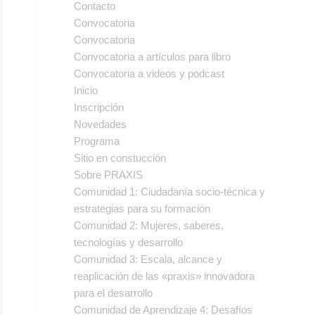
Contacto
Convocatoria
Convocatoria
Convocatoria a artículos para libro
Convocatoria a videos y podcast
Inicio
Inscripción
Novedades
Programa
Sitio en constucción
Sobre PRAXIS
Comunidad 1: Ciudadanía socio-técnica y
estrategias para su formación
Comunidad 2: Mujeres, saberes,
tecnologías y desarrollo
Comunidad 3: Escala, alcance y
reaplicación de las «praxis» innovadora
para el desarrollo
Comunidad de Aprendizaje 4: Desafíos