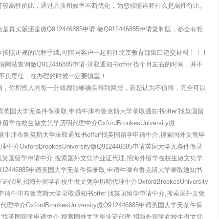
坚持较高性价比，通过品质和效率不断优化，为您倾情诠释什么是高性价比。
：
实版还是微Q912446885申请:微Q912446885申请复制版，都会有相
货！
全按照正规的流程手续,可陪同客户一起前往北京教育部窗口递交材料！！！
查询微Q912446885申请-录取通知书offer’找个月左右的时间，并不
的不负责任，在办理的时候一定要慎重！
看到，你所投入的每一分钱都能够确实得到回报，若您认为不值得，完全可以
6885申请英国大学无条件保录取,申请牛津布鲁克斯大学录取通知书offer’找英国留
校生做文凭学历明代理中介OxfordBrookesUniversity微
,申请牛津布鲁克斯大学录取通知书offer’找英国留学申请中介,搜索国外文凭毕
fordBrookesUniversity微Q912446885申请英国大学无条件保录
r’找英国留学申请中介,搜索国外文凭毕业证代理,招海外留学在校生做文凭学
sity微Q912446885申请英国大学无条件保录取,申请牛津布鲁克斯大学录取通知书
代理,招海外留学在校生做文凭学历明代理中介OxfordBrookesUniversity
取,申请牛津布鲁克斯大学录取通知书offer’找英国留学申请中介,搜索国外文凭
xfordBrookesUniversity微Q912446885申请英国大学无条件保
er’找英国留学申请中介,搜索国外文凭毕业证代理,招海外留学在校生做文凭