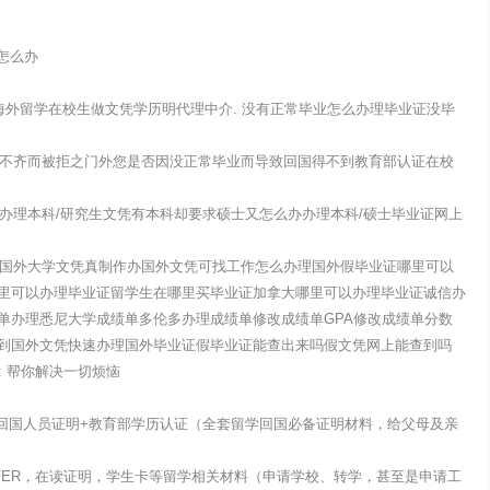
怎么办
海外留学在校生做文凭学历明代理中介. 没有正常毕业怎么办理毕业证没毕
材料不齐而被拒之门外您是否因没正常毕业而导致回国得不到教育部认证在校
办办理本科/研究生文凭有本科却要求硕士又怎么办办理本科/硕士毕业证网上
办理国外大学文凭真制作办国外文凭可找工作怎么办理国外假毕业证哪里可以
里可以办理毕业证留学生在哪里买毕业证加拿大哪里可以办理毕业证诚信办
单办理悉尼大学成绩单多伦多办理成绩单修改成绩单GPA修改成绩单分数
到国外文凭快速办理国外毕业证假毕业证能查出来吗假文凭网上能查到吗
号: 帮你解决一切烦恼
+留学回国人员证明+教育部学历认证（全套留学回国必备证明材料，给父母及亲
FER，在读证明，学生卡等留学相关材料（申请学校、转学，甚至是申请工