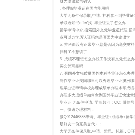
过大使馆查询确认
. 办理假毕业证在国内能用吗
大学无条件保录取,申请. 挂科拿不到毕业证
录取通知书offer’找. 毕业证丢了怎么办
留学申请中介,搜索国外文凭毕业证代理,招
业可以办学历认证吗您是否因为中途辍学
5. 挂科而没有正常毕业您是否因为递交
挂科了不想读了、
6. 成绩不理想怎么办找工作没有文凭怎么
买文凭可靠吗
7. 买国外文凭质量国外本科毕业证怎么
制作毕业证美国哪里可以办理毕业证澳洲哪
理毕业证申请学校办理成绩单办理水印成绩
办理多大成绩单如何拿到国外毕业证快速拿
毕业证,无条件申请. 学历顾问：QQ: 微信
一、快速办理材料：
微Q912446885申请、毕业证+成绩单
朋好友一份完美交代）；
大学无条件保录取,申请、雅思、托福，OF