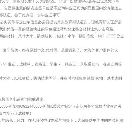
国需先给父母、亲戚朋友看下文凭的情况。办理一份就读学校的毕业证文凭即可
企、自己做生意的情况这些单位是不查询毕业证真伪的而且国内没有渠道去
部认证。鉴于此办理一份毕业证即可
单位考公务员等等这些单位是必需要提供真实教育部认证的办理教育部认证所需
我们凭借丰富的经验快捷的绿色通道帮您快速整合材料让您少走弯路。
用的材料，尺寸大小，防伪结构（包括：水印，阴影底纹，钢印LOGO烫金
，复印防伪）都有原版本文,凭对照。质量得到了广大海外客户群体的认
（毕 业证，成绩单，资格证，学生卡，结业证，录取通知书，在读证明等
寸大小，纸张材质，防伪技术等等，并在时间收集到原版 实物，以求达到
视频语音电话查询完成进度。
6885申请:微Q912446885申请纸质尺寸制定（定期向各大院校毕业生购买
版本毕业证成绩单）
露您的隐私，致力于在充分保护你隐私的前提下，为您提供更优质的体验和服