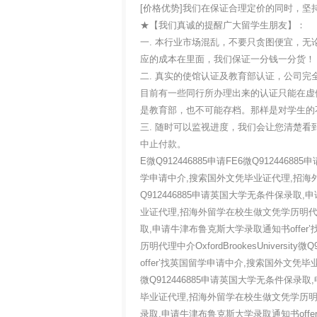
[价格优势]我们在保证合理定价的同时，
★【我们真诚的提醒广大留学生朋友】
一. 本行业市场混乱，不要只贪图便宜，无论是真
应的成本在里面，我们保证一分钱一分
二. 真实的使馆认证及教育部认证，公司完
目前有一些同行所办理出来的认证只能在虚假网站
是教育部，也不可能存档。那样是对学生
三. 随时可以监视进度，我们会让您清楚
中止付款。
E微Q912446885申请FE6微Q91244
学申请中介,搜索国外文凭毕业证代理,招海外留学在
Q912446885申请英国大学无条件保录取
业证代理,招海外留学在校生做文凭学历明代理中介Ox
取,申请牛津布鲁克斯大学录取通知书offe
历明代理中介OxfordBrookesUniver
offer’找英国留学申请中介,搜索国外文凭毕业证
微Q912446885申请英国大学无条件保录
毕业证代理,招海外留学在校生做文凭学历明代理中介O
录取,申请牛津布鲁克斯大学录取通知书off