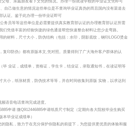
国需先给父母、亲戚朋友看下文凭的情况。办理一份就读学校的毕业证文凭即可
企、自己做生意的情况这些单位是不查询毕业证真伪的而且国内没有渠道去
部认证。鉴于此办理一份毕业证即可
单位考公务员等等这些单位是必需要提供真实教育部认证的办理教育部认证所需
我们凭借丰富的经验快捷的绿色通道帮您快速整合材料让您少走弯路。
用的材料，尺寸大小，防伪结构（包括：水印，阴影底纹，钢印LOGO烫金
，复印防伪）都有原版本文,凭对照。质量得到了广大海外客户群体的认
（毕 业证，成绩单，资格证，学生卡，结业证，录取通知书，在读证明等
寸大小，纸张材质，防伪技术等等，并在时间收集到原版 实物，以求达到
视频语音电话查询完成进度。
6885申请:微Q912446885申请纸质尺寸制定（定期向各大院校毕业生购买
版本毕业证成绩单）
露您的隐私，致力于在充分保护你隐私的前提下，为您提供更优质的体验和服