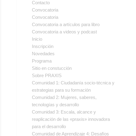
Contacto
Convocatoria
Convocatoria
Convocatoria a artículos para libro
Convocatoria a videos y podcast
Inicio
Inscripción
Novedades
Programa
Sitio en constucción
Sobre PRAXIS
Comunidad 1: Ciudadanía socio-técnica y
estrategias para su formación
Comunidad 2: Mujeres, saberes,
tecnologías y desarrollo
Comunidad 3: Escala, alcance y
reaplicación de las «praxis» innovadora
para el desarrollo
Comunidad de Aprendizaje 4: Desafíos