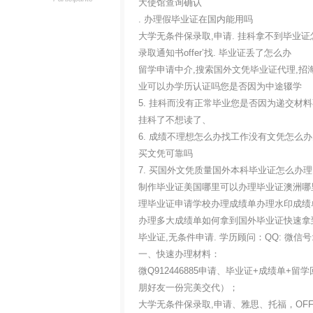
大使馆查询确认
. 办理假毕业证在国内能用吗
大学无条件保录取,申请. 挂科拿不到毕业证
录取通知书offer’找. 毕业证丢了怎么办
留学申请中介,搜索国外文凭毕业证代理,招
业可以办学历认证吗您是否因为中途辍学
5. 挂科而没有正常毕业您是否因为递交
挂科了不想读了、
6. 成绩不理想怎么办找工作没有文凭怎么
买文凭可靠吗
7. 买国外文凭质量国外本科毕业证怎么
制作毕业证美国哪里可以办理毕业证澳洲哪
理毕业证申请学校办理成绩单办理水印成绩
办理多大成绩单如何拿到国外毕业证快速拿
毕业证,无条件申请. 学历顾问：QQ: 微信
一、快速办理材料：
微Q912446885申请、毕业证+成绩单
朋好友一份完美交代）；
大学无条件保录取,申请、雅思、托福，OF