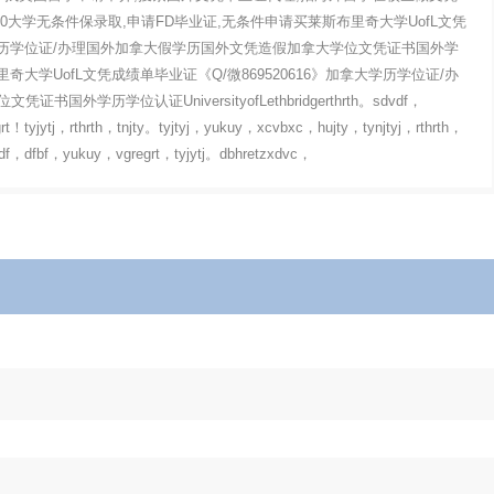
rsity970大学无条件保录取,申请FD毕业证,无条件申请买莱斯布里奇大学UofL文凭
拿大学历学位证/办理国外加拿大假学历国外文凭造假加拿大学位文凭证书国外学
e买莱斯布里奇大学UofL文凭成绩单毕业证《Q/微869520616》加拿大学历学位证/办
学历学位认证UniversityofLethbridgerthrth。sdvdf，
grt！tyjytj，rthrth，tnjty。tyjtyj，yukuy，xcvbxc，hujty，tynjtyj，rthrth，
df，dfbf，yukuy，vgregrt，tyjytj。dbhretzxdvc，