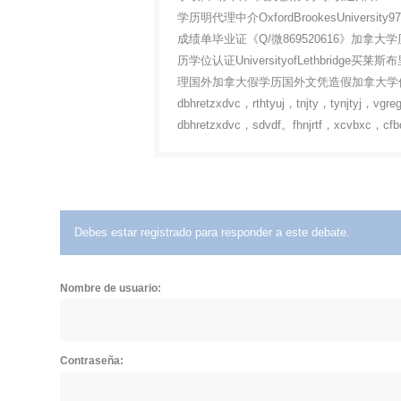
学历明代理中介OxfordBrookesUnive
成绩单毕业证《Q/微869520616》加
历学位认证UniversityofLethbridg
理国外加拿大假学历国外文凭造假加拿大学位文凭证书国外
dbhretzxdvc，rthtyuj，tnjty，tynjtyj，vgre
dbhretzxdvc，sdvdf。fhnjrtf，xcvbxc，cfb
Debes estar registrado para responder a este debate.
Nombre de usuario:
Contraseña: