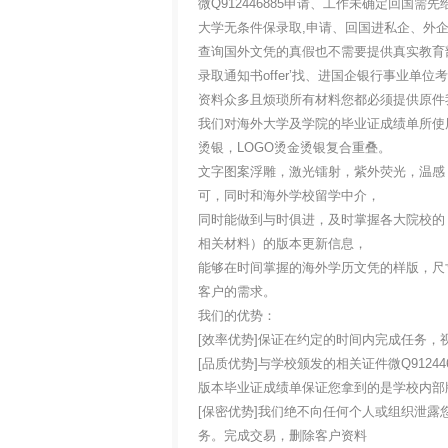
微Q912446885申请、工作未确定回
大学无条件保录取,申请、回国进私企、外
查询国外文凭的真假也不需要提供真实教育
录取通知书offer’找、进国企银行事业
资料众多且烦琐所有材料您都必须提供原件
我们对海外大学及学院的毕业证成绩单所使
烫银，LOGO烫金烫银复合重叠。
文字图案浮雕，激光镭射，紫外荧光，温感
可，同时和海外学校留学中介，
同时能做到与时俱进，及时掌握各大院校的
相关材料）的版本更新信息，
能够在时间掌握的海外学历文凭的样版，尺
客户的需求。
我们的优势：
[效率优势]保证在约定的时间内完成任务，
[品质优势]与学校颁发的相关证件微Q91244
版本毕业证成绩单保证您拿到的是学校内部
[保密优势]我们绝不向任何个人或组织泄
务。完成交易，删除客户资料