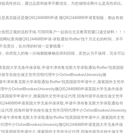
坚持较高性价比，通过品质和效率不断优化，为您倾情诠释什么是高性价比。
：
实版还是微Q912446885申请:微Q912446885申请复制版，都会有相
货！
全按照正规的流程手续,可陪同客户一起前往北京教育部窗口递交材料！！！
查询微Q912446885申请-录取通知书offer’找个月左右的时间，并不
的不负责任，在办理的时候一定要慎重！
看到，你所投入的每一分钱都能够确实得到回报，若您认为不值得，完全可以
6885申请英国大学无条件保录取,申请牛津布鲁克斯大学录取通知书offer’找英国留
校生做文凭学历明代理中介OxfordBrookesUniversity微
,申请牛津布鲁克斯大学录取通知书offer’找英国留学申请中介,搜索国外文凭毕
fordBrookesUniversity微Q912446885申请英国大学无条件保录
r’找英国留学申请中介,搜索国外文凭毕业证代理,招海外留学在校生做文凭学
sity微Q912446885申请英国大学无条件保录取,申请牛津布鲁克斯大学录取通知书
代理,招海外留学在校生做文凭学历明代理中介OxfordBrookesUniversity
取,申请牛津布鲁克斯大学录取通知书offer’找英国留学申请中介,搜索国外文凭
xfordBrookesUniversity微Q912446885申请英国大学无条件保
er’找英国留学申请中介,搜索国外文凭毕业证代理,招海外留学在校生做文凭