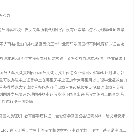
怎么办
海外留学在校生做文凭学历明代理中介. 没有正常毕业怎么办理毕业证没毕
材料不齐而被拒之门外您是否因没正常毕业而导致回国得不到教育部认证在校
办办理本科/研究生文凭有本科却要求硕士又怎么办办理本科/硕士毕业证网上
办理国外大学文凭真制作办国外文凭可找工作怎么办理国外假毕业证哪里可以
里可以办理毕业证留学生在哪里买毕业证加拿大哪里可以办理毕业证诚信办
单办理悉尼大学成绩单多伦多办理成绩单修改成绩单GPA修改成绩单分数
到国外文凭快速办理国外毕业证假毕业证能查出来吗假文凭网上能查到吗
号: 帮你解决一切烦恼
+留学回国人员证明+教育部学历认证（全套留学回国必备证明材料，给父母及亲
FER，在读证明，学生卡等留学相关材料（申请学校、转学，甚至是申请工