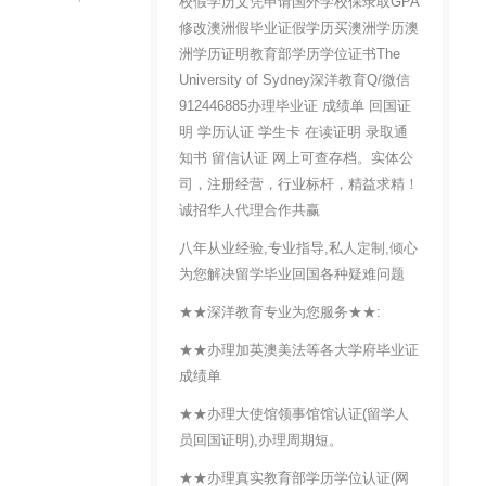
校假学历文凭申请国外学校保录取GPA
修改澳洲假毕业证假学历买澳洲学历澳
洲学历证明教育部学历学位证书The
University of Sydney深洋教育Q/微信
912446885办理毕业证 成绩单 回国证
明 学历认证 学生卡 在读证明 录取通
知书 留信认证 网上可查存档。实体公
司，注册经营，行业标杆，精益求精！
诚招华人代理合作共赢
八年从业经验,专业指导,私人定制,倾心
为您解决留学毕业回国各种疑难问题
★★深洋教育专业为您服务★★:
★★办理加英澳美法等各大学府毕业证
成绩单
★★办理大使馆领事馆馆认证(留学人
员回国证明),办理周期短。
★★办理真实教育部学历学位认证(网