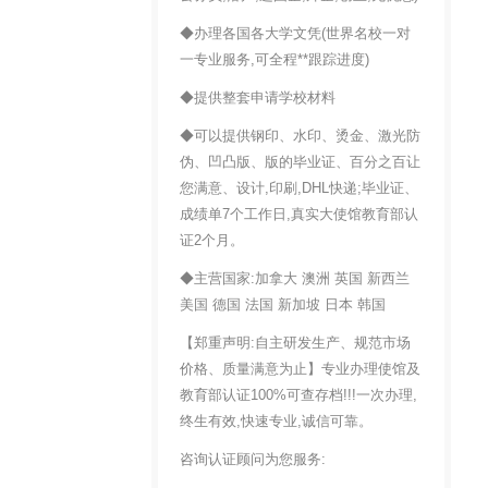
◆办理各国各大学文凭(世界名校一对
一专业服务,可全程**跟踪进度)
◆提供整套申请学校材料
◆可以提供钢印、水印、烫金、激光防
伪、凹凸版、版的毕业证、百分之百让
您满意、设计,印刷,DHL快递;毕业证、
成绩单7个工作日,真实大使馆教育部认
证2个月。
◆主营国家:加拿大 澳洲 英国 新西兰
美国 德国 法国 新加坡 日本 韩国
【郑重声明:自主研发生产、规范市场
价格、质量满意为止】专业办理使馆及
教育部认证100%可查存档!!!一次办理,
终生有效,快速专业,诚信可靠。
咨询认证顾问为您服务: