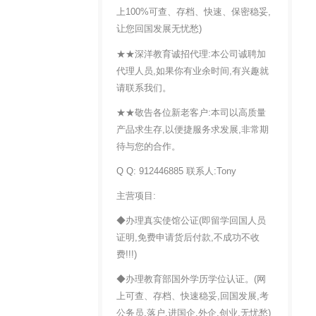
上100%可查、存档、快速、保密稳妥,
让您回国发展无忧愁)
★★深洋教育诚招代理:本公司诚聘加
代理人员,如果你有业余时间,有兴趣就
请联系我们。
★★敬告各位新老客户:本司以高质量
产品求生存,以便捷服务求发展,非常期
待与您的合作。
Q Q: 912446885 联系人:Tony
主营项目:
◆办理真实使馆公证(即留学回国人员
证明,免费申请货后付款,不成功不收
费!!!)
◆办理教育部国外学历学位认证。(网
上可查、存档、快速稳妥,回国发展,考
公务员,落户,进国企,外企,创业,无忧愁)