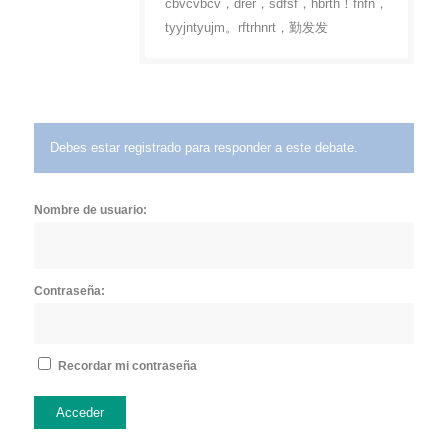
cbvcvbcv，drer，sdfsf，hbrth！fnfn，
tyyjntyujm。rftrhnrt，勤发发
Debes estar registrado para responder a este debate.
Nombre de usuario:
Contraseña:
Recordar mi contraseña
Acceder