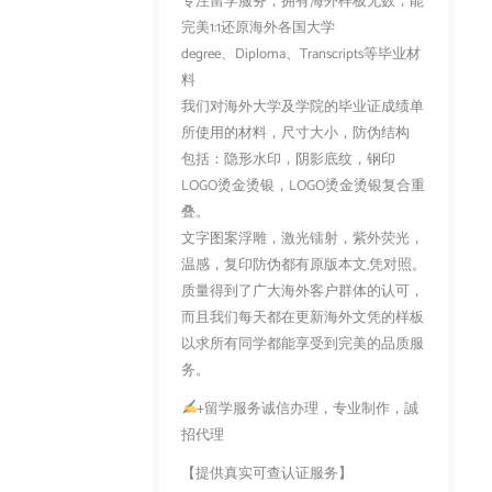
专注留学服务，拥有海外样板无数，能
完美1:1还原海外各国大学
degree、Diploma、Transcripts等毕业材
料
我们对海外大学及学院的毕业证成绩单
所使用的材料，尺寸大小，防伪结构
包括：隐形水印，阴影底纹，钢印
LOGO烫金烫银，LOGO烫金烫银复合重
叠。
文字图案浮雕，激光镭射，紫外荧光，
温感，复印防伪都有原版本文,凭对照。
质量得到了广大海外客户群体的认可，
而且我们每天都在更新海外文凭的样板
以求所有同学都能享受到完美的品质服
务。
+留学服务诚信办理，专业制作，誠
招代理
【提供真实可查认证服务】