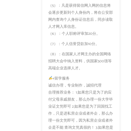
（5）：凡是获得留信网入网的信息将
会逐步更新到个人身份内，将在公安部
网内查询个人身份证信息后，同步读取
人才网入库信息。
（6）：个人职称评审加20分。
（7）：个人信誉贷款加10分。
（8）：在国家人才网主办的全国网络
招聘大会中纳入资料，供国家500强等
高端企业选择人才。
+留学服务
诚信办理，专业制作，誠招代理
合理推荐业务： 1.如果您只是为了的应
付父母亲戚朋友，那么办理一份大学毕
业证文凭即可 2.如果您是为了回国找工
作，只是进私营企业或者外企，那么办
理一份文凭即可，因为私营企业或者外
企是不能 查询文凭真假的！ 3.如果您是